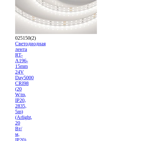
025150(2)
Светодиодная
лента
RT-
A196-
15mm
24V
Day5000
CRI98
(20
W/m,
IP20,
2835,
5m)
(Arlight,
20
Вт/
м,
IP20)