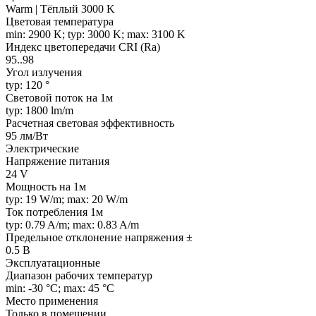
Warm | Тёплый 3000 K
Цветовая температура
min: 2900 K; typ: 3000 K; max: 3100 K
Индекс цветопередачи CRI (Ra)
95..98
Угол излучения
typ: 120 °
Световой поток на 1м
typ: 1800 lm/m
Расчетная световая эффективность
95 лм/Вт
Электрические
Напряжение питания
24 V
Мощность на 1м
typ: 19 W/m; max: 20 W/m
Ток потребления 1м
typ: 0.79 A/m; max: 0.83 A/m
Предельное отклонение напряжения ±
0.5 В
Эксплуатационные
Диапазон рабочих температур
min: -30 °C; max: 45 °C
Место применения
Только в помещении