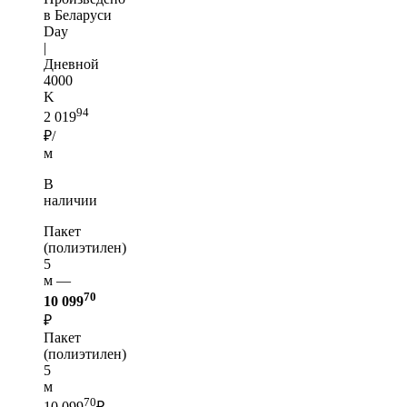
в Беларуси
Day
|
Дневной
4000
K
94
2 019
₽/
м
В
наличии
Пакет
(полиэтилен)
5
м —
70
10 099
₽
Пакет
(полиэтилен)
5
м
70
10 099
₽