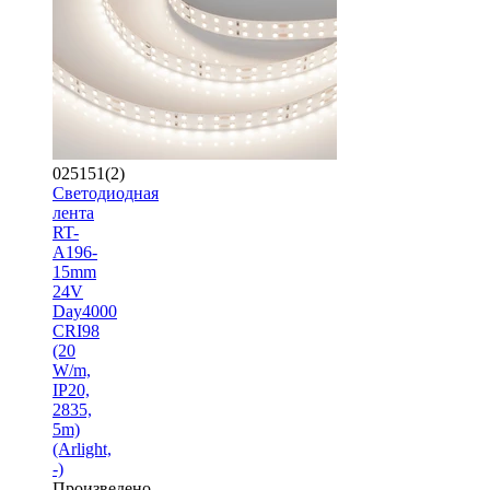
025151(2)
Светодиодная
лента
RT-
A196-
15mm
24V
Day4000
CRI98
(20
W/m,
IP20,
2835,
5m)
(Arlight,
-)
Произведено