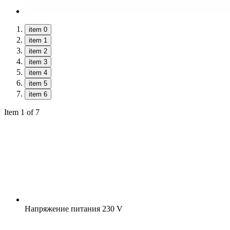
item 0
item 1
item 2
item 3
item 4
item 5
item 6
Item 1 of 7
Напряжение питания
230 V