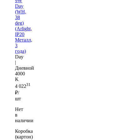
9W
Day
(WH,
38
deg)
(Arlight,
IP20
Металл,
3
года)
Day
|
Дневной
4000
K
31
4 022
₽/
шт
Нет
в
наличии
Коробка
(картон)