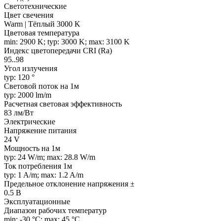
Светотехнические
Цвет свечения
Warm | Тёплый 3000 K
Цветовая температура
min: 2900 K; typ: 3000 K; max: 3100 K
Индекс цветопередачи CRI (Ra)
95..98
Угол излучения
typ: 120 °
Световой поток на 1м
typ: 2000 lm/m
Расчетная световая эффективность
83 лм/Вт
Электрические
Напряжение питания
24 V
Мощность на 1м
typ: 24 W/m; max: 28.8 W/m
Ток потребления 1м
typ: 1 A/m; max: 1.2 A/m
Предельное отклонение напряжения ±
0.5 В
Эксплуатационные
Диапазон рабочих температур
min: -30 °C; max: 45 °C