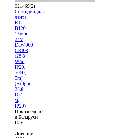
021469(2)
Светодиодная
лента
RT-
B120-
15mm
24V
Day4000
CRI98
(28.8
W/m,
IP20,
5060,
5m)
(Arlight,
28.8
Вт/
м,
IP20)
Произведено
в Беларуси
Day
|
Дневной