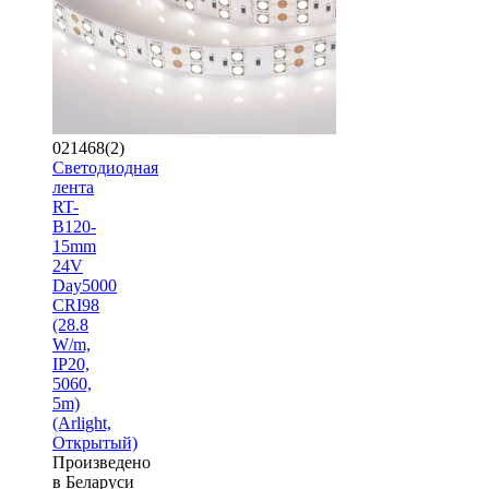
021468(2)
Светодиодная
лента
RT-
B120-
15mm
24V
Day5000
CRI98
(28.8
W/m,
IP20,
5060,
5m)
(Arlight,
Открытый)
Произведено
в Беларуси