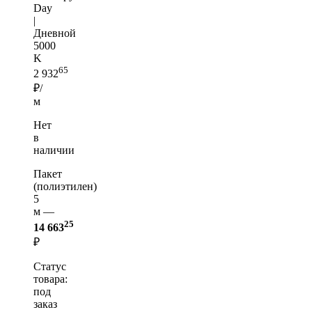
Day
|
Дневной
5000
K
65
2 932
₽/
м
Нет
в
наличии
Пакет
(полиэтилен)
5
м —
25
14 663
₽
Статус
товара:
под
заказ