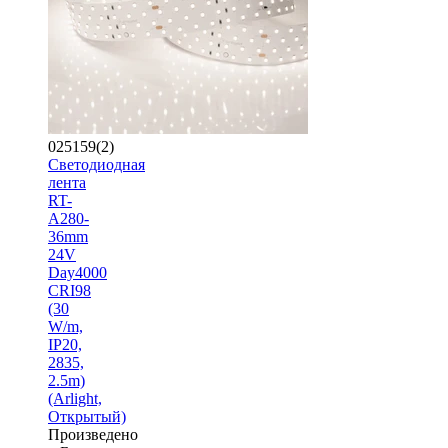
025159(2)
Светодиодная
лента
RT-
A280-
36mm
24V
Day4000
CRI98
(30
W/m,
IP20,
2835,
2.5m)
(Arlight,
Открытый)
Произведено