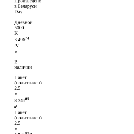
Произведено
в Беларуси
Day
|
Дневной
5000
K
74
3 496
₽/
м
В
наличии
Пакет
(полиэтилен)
2.5
м —
85
8 741
₽
Пакет
(полиэтилен)
2.5
м
85