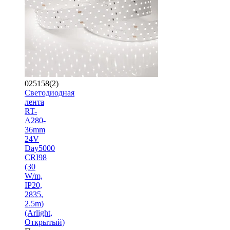
025158(2)
Светодиодная
лента
RT-
A280-
36mm
24V
Day5000
CRI98
(30
W/m,
IP20,
2835,
2.5m)
(Arlight,
Открытый)