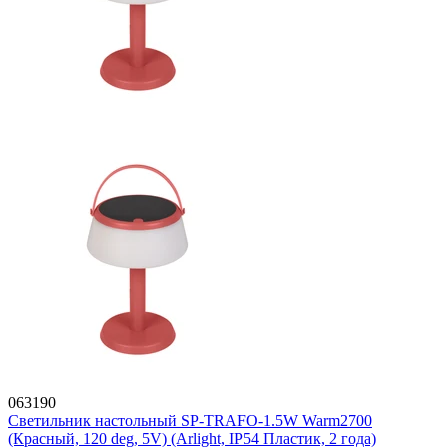
063190
Светильник настольный SP-TRAFO-1.5W Warm2700
(Красный, 120 deg, 5V) (Arlight, IP54 Пластик, 2 года)