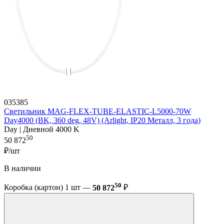
035385
Светильник MAG-FLEX-TUBE-ELASTIC-L5000-70W
Day4000 (BK, 360 deg, 48V) (Arlight, IP20 Металл, 3 года)
Day | Дневной 4000 K
50
50 872
₽/шт
В наличии
50
Коробка (картон) 1 шт —
50 872
₽