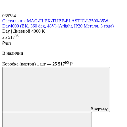
035384
Светильник MAG-FLEX-TUBE-ELASTIC-L2500-35W
Day4000 (BK, 360 deg, 48V) (Arlight, IP20 Металл, 3 года)
Day | Дневной 4000 K
05
25 517
₽/шт
В наличии
05
Коробка (картон) 1 шт —
25 517
₽
В корзину