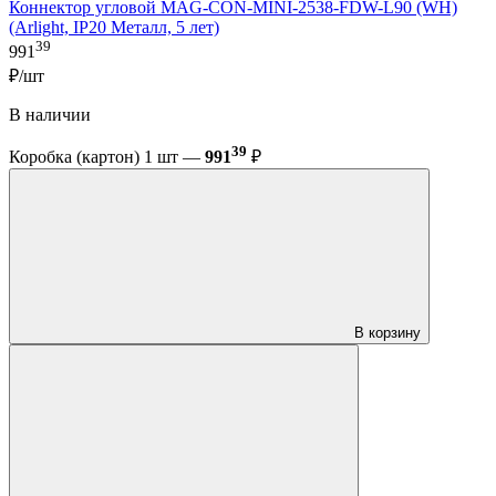
Коннектор угловой MAG-CON-MINI-2538-FDW-L90 (WH)
(Arlight, IP20 Металл, 5 лет)
39
991
₽/шт
В наличии
39
Коробка (картон) 1 шт —
991
₽
В корзину