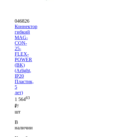
046826
Коннектор
гибкий
MAG-
CON-
25-
FLEX-
POWER
(BK)
(Arlight,
IP20
Пластик,
5
лет)
63
1 564
₽/
шт
В
наличии