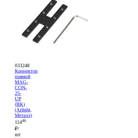
033248
Коннектор
прямой
MAG-
CON-
25-
UP
(BK)
(Arlight,
Металл)
46
114
₽/
шт