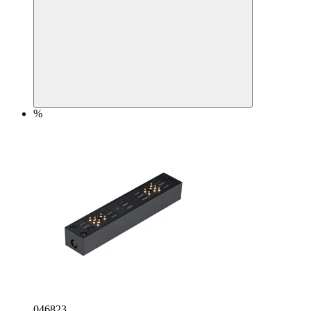
%
046823