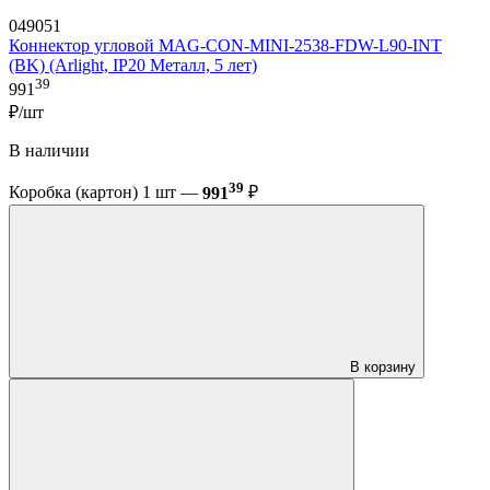
049051
Коннектор угловой MAG-CON-MINI-2538-FDW-L90-INT
(BK) (Arlight, IP20 Металл, 5 лет)
39
991
₽/шт
В наличии
39
Коробка (картон) 1 шт —
991
₽
В корзину