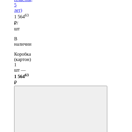
5
лет)
63
1 564
₽/
шт
В
наличии
Коробка
(картон)
1
шт —
63
1 564
₽