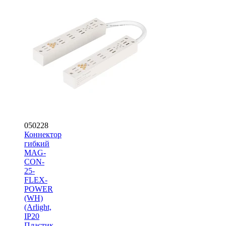
050228
Коннектор
гибкий
MAG-
CON-
25-
FLEX-
POWER
(WH)
(Arlight,
IP20
Пластик,