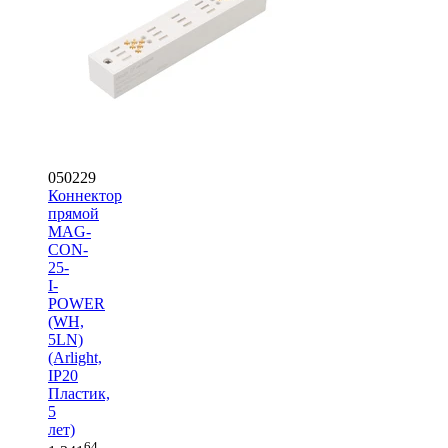
050229
Коннектор
прямой
MAG-
CON-
25-
I-
POWER
(WH,
5LN)
(Arlight,
IP20
Пластик,
5
лет)
64