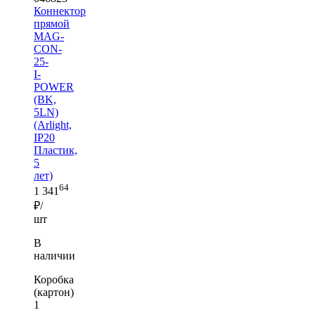
Коннектор
прямой
MAG-
CON-
25-
I-
POWER
(BK,
5LN)
(Arlight,
IP20
Пластик,
5
лет)
64
1 341
₽/
шт
В
наличии
Коробка
(картон)
1