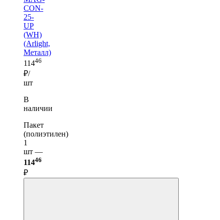
CON-
25-
UP
(WH)
(Arlight,
Металл)
46
114
₽/
шт
В
наличии
Пакет
(полиэтилен)
1
шт —
46
114
₽