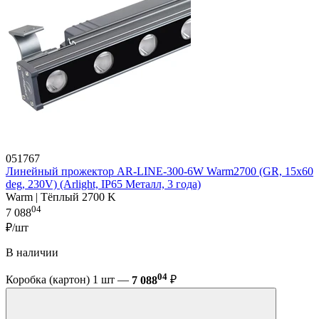
051767
Линейный прожектор AR-LINE-300-6W Warm2700 (GR, 15x60
deg, 230V) (Arlight, IP65 Металл, 3 года)
Warm | Тёплый 2700 K
04
7 088
₽/шт
В наличии
04
Коробка (картон) 1 шт —
7 088
₽