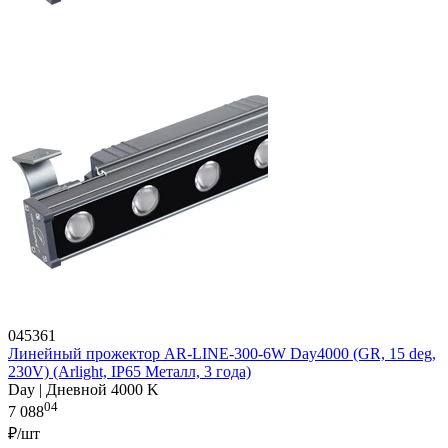
045361
Линейный прожектор AR-LINE-300-6W Day4000 (GR, 15 deg,
230V) (Arlight, IP65 Металл, 3 года)
Day | Дневной 4000 K
04
7 088
₽/шт