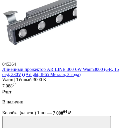
045364
Линейный прожектор AR-LINE-300-6W Warm3000 (GR, 15
deg, 230V) (Arlight, IP65 Металл, 3 года)
Warm | Тёплый 3000 K
04
7 088
₽/шт
В наличии
04
Коробка (картон) 1 шт —
7 088
₽