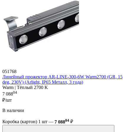
051768
Линейный прожектор AR-LINE-300-6W Warm2700 (GR, 15
deg, 230V) (Arlight, IP65 Металл, 3 года)
Warm | Тёплый 2700 K
04
7 088
₽/шт
В наличии
04
Коробка (картон) 1 шт —
7 088
₽