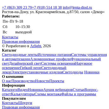
+7 (863) 309 23 79
+7 (918) 514 18 38
info@lenta-diod.ru
Ростов-на-Дону, ул. Красноармейская, д.87/50, салон «Декор»
Работаем:
Пн–Пт
9–18
Сб
10–15:30
Вс
выходной
Контакты
Правовая информация
© Разработано в
Arlight
, 2026
Каталог
Светодиодные ленты
Источники питания
Системы управления
и автоматизации
Алюминиевые профили
Функциональный
свет
Дизайнерский свет
Системы освещения
Наружное
освещение
Гибкий неон
Светодиодный
декор
Электроустановочные изделия
Светодиоды
Новинки
О компании
О нас
Производство
Новости
Проекты
Информация
Каталоги
Видео
Новинки
Архив вебинаров
Статьи
Вопрос-
ответ
Калькуляторы
Схемы монтажа
Файлы и программы
Покупателям
Контакты
Шоурум
Правовая информация