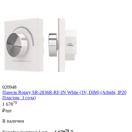
020948
Панель Rotary SR-2836R-RF-IN White (3V, DIM) (Arlight, IP20
Пластик, 3 года)
79
1 678
₽/шт
В наличии
79