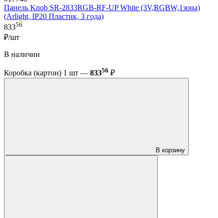
Панель Knob SR-2833RGB-RF-UP White (3V,RGBW,1зона)
(Arlight, IP20 Пластик, 3 года)
56
833
₽/шт
В наличии
56
Коробка (картон) 1 шт —
833
₽
В корзину