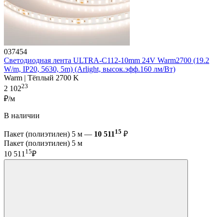
037454
Светодиодная лента ULTRA-C112-10mm 24V Warm2700 (19.2
W/m, IP20, 5630, 5m) (Arlight, высок.эфф.160 лм/Вт)
Warm | Тёплый 2700 K
23
2 102
₽/м
В наличии
15
Пакет (полиэтилен) 5 м —
10 511
₽
Пакет (полиэтилен) 5 м
15
10 511
₽