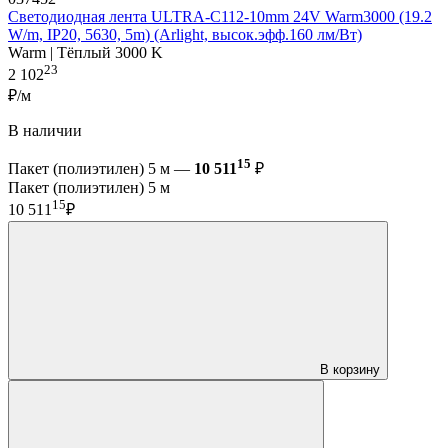
Светодиодная лента ULTRA-C112-10mm 24V Warm3000 (19.2
W/m, IP20, 5630, 5m) (Arlight, высок.эфф.160 лм/Вт)
Warm | Тёплый 3000 K
23
2 102
₽/м
В наличии
15
Пакет (полиэтилен) 5 м —
10 511
₽
Пакет (полиэтилен) 5 м
15
10 511
₽
В корзину