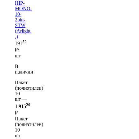
HIP-
MONO-
10-
2pin-
STW
(Arlight,
-)
52
191
₽/
шт
В
наличии
Пакет
(полиэтилен)
10
шт —
20
1 915
₽
Пакет
(полиэтилен)
10
шт