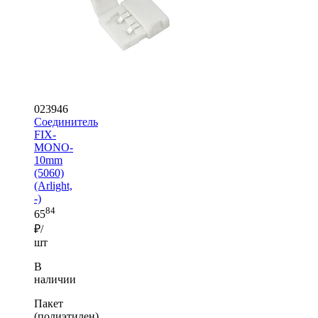
023946
Соединитель
FIX-
MONO-
10mm
(5060)
(Arlight,
-)
84
65
₽/
шт
В
наличии
Пакет
(полиэтилен)