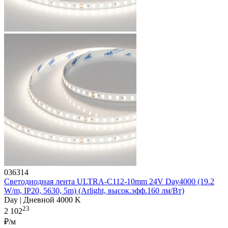
036314
Светодиодная лента ULTRA-C112-10mm 24V Day4000 (19.2
W/m, IP20, 5630, 5m) (Arlight, высок.эфф.160 лм/Вт)
Day | Дневной 4000 K
23
2 102
₽/м