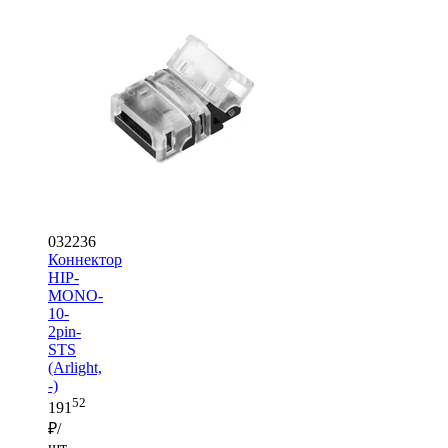
032236
Коннектор
HIP-
MONO-
10-
2pin-
STS
(Arlight,
-)
52
191
₽/
шт