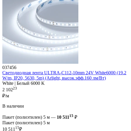
037456
Светодиодная лента ULTRA-C112-10mm 24V White6000 (19.2
W/m, IP20, 5630, 5m) (Arlight, высок.эфф.160 лм/Вт)
White | Белый 6000 K
23
2 102
₽/м
В наличии
15
Пакет (полиэтилен) 5 м —
10 511
₽
Пакет (полиэтилен) 5 м
15
10 511
₽