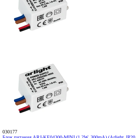
030177
Блок питания ARJ-KE04300-MINI (1.2W, 300mA) (Arlight, IP20