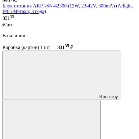
040795
Блок питания ARPJ-SN-42300 (12W, 23-42V, 300mA) (Arlight,
IP65 Металл, 3 года)
35
831
₽/шт
В наличии
35
Коробка (картон) 1 шт —
831
₽
В корзину