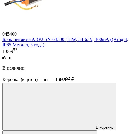
045400
Блок питания ARPJ-SN-63300 (18W, 34-63V, 300mA) (Arlight,
IP65 Металл, 3 года)
52
1 069
₽/шт
В наличии
52
Коробка (картон) 1 шт —
1 069
₽
В корзину