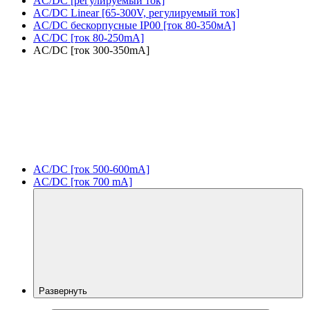
AC/DC [регулируемый ток]
AC/DC Linear [65-300V, регулируемый ток]
AC/DC бескорпусные IP00 [ток 80-350мА]
AC/DC [ток 80-250mA]
AC/DC [ток 300-350mA]
AC/DC [ток 500-600mA]
AC/DC [ток 700 mA]
Развернуть