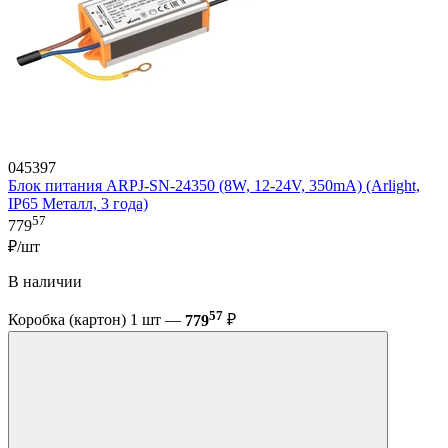
045397
Блок питания ARPJ-SN-24350 (8W, 12-24V, 350mA) (Arlight,
IP65 Металл, 3 года)
57
779
₽/шт
В наличии
57
Коробка (картон) 1 шт —
779
₽