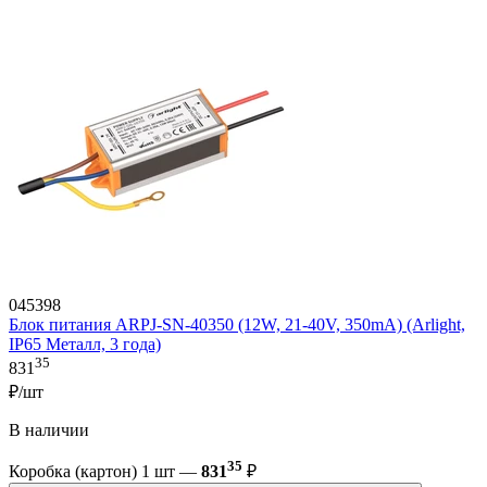
045398
Блок питания ARPJ-SN-40350 (12W, 21-40V, 350mA) (Arlight,
IP65 Металл, 3 года)
35
831
₽/шт
В наличии
35
Коробка (картон) 1 шт —
831
₽