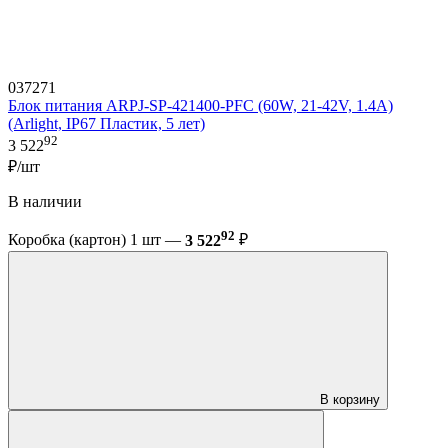
037271
Блок питания ARPJ-SP-421400-PFC (60W, 21-42V, 1.4A)
(Arlight, IP67 Пластик, 5 лет)
92
3 522
₽/шт
В наличии
92
Коробка (картон) 1 шт —
3 522
₽
В корзину