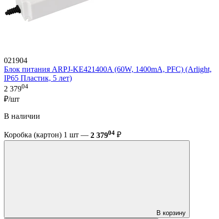
021904
Блок питания ARPJ-KE421400A (60W, 1400mA, PFC) (Arlight,
IP65 Пластик, 5 лет)
04
2 379
₽/шт
В наличии
04
Коробка (картон) 1 шт —
2 379
₽
В корзину