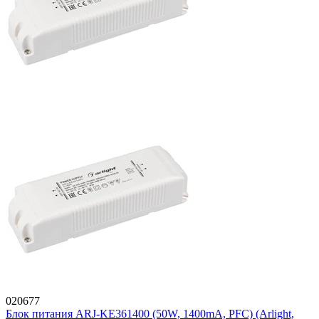
020677
Блок питания ARJ-KE361400 (50W, 1400mA, PFC) (Arlight,