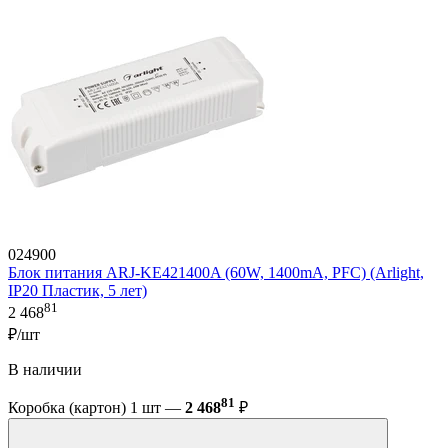
024900
Блок питания ARJ-KE421400A (60W, 1400mA, PFC) (Arlight,
IP20 Пластик, 5 лет)
81
2 468
₽/шт
В наличии
81
Коробка (картон) 1 шт —
2 468
₽