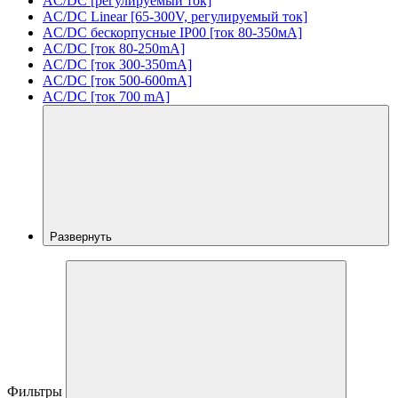
AC/DC [регулируемый ток]
AC/DC Linear [65-300V, регулируемый ток]
AC/DC бескорпусные IP00 [ток 80-350мА]
AC/DC [ток 80-250mA]
AC/DC [ток 300-350mA]
AC/DC [ток 500-600mA]
AC/DC [ток 700 mA]
Развернуть
Фильтры