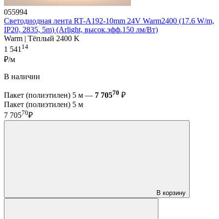
055994
Светодиодная лента RT-A192-10mm 24V Warm2400 (17.6 W/m,
IP20, 2835, 5m) (Arlight, высок.эфф.150 лм/Вт)
Warm | Тёплый 2400 K
14
1 541
₽/м
В наличии
70
Пакет (полиэтилен) 5 м —
7 705
₽
Пакет (полиэтилен) 5 м
70
7 705
₽
В корзину