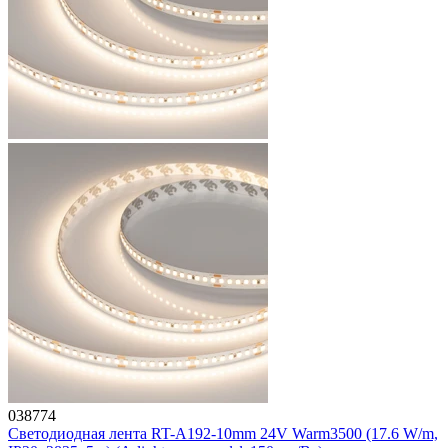
038774
Светодиодная лента RT-A192-10mm 24V Warm3500 (17.6 W/m,