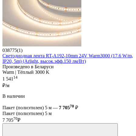
038775(1)
Светодиодная лента RT-A192-10mm 24V Warm3000 (17.6 W/m,
IP20, 5m) (Arlight, высок.эфф.150 лм/Вт)
Произведено в Беларуси
Warm | Тёплый 3000 K
14
1 541
₽/м
В наличии
70
Пакет (полиэтилен) 5 м —
7 705
₽
Пакет (полиэтилен) 5 м
70
7 705
₽