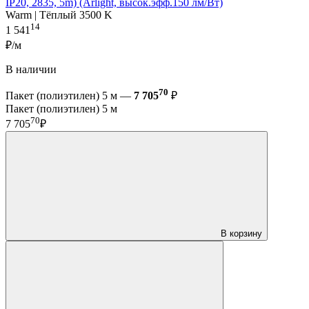
IP20, 2835, 5m) (Arlight, высок.эфф.150 лм/Вт)
Warm | Тёплый 3500 K
14
1 541
₽/м
В наличии
70
Пакет (полиэтилен) 5 м —
7 705
₽
Пакет (полиэтилен) 5 м
70
7 705
₽
В корзину