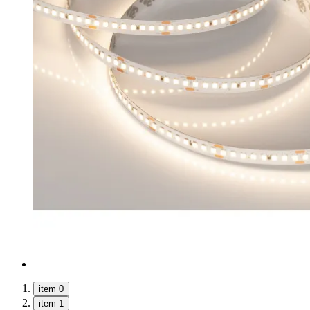
item 0
item 1