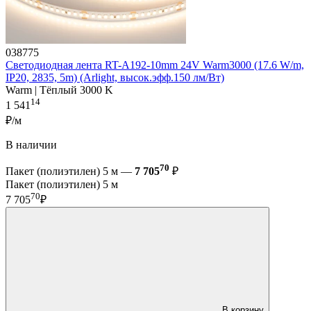
038775
Светодиодная лента RT-A192-10mm 24V Warm3000 (17.6 W/m,
IP20, 2835, 5m) (Arlight, высок.эфф.150 лм/Вт)
Warm | Тёплый 3000 K
14
1 541
₽/м
В наличии
70
Пакет (полиэтилен) 5 м —
7 705
₽
Пакет (полиэтилен) 5 м
70
7 705
₽
В корзину