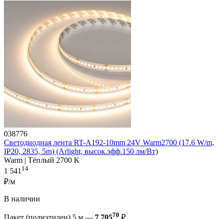
038776
Светодиодная лента RT-A192-10mm 24V Warm2700 (17.6 W/m,
IP20, 2835, 5m) (Arlight, высок.эфф.150 лм/Вт)
Warm | Тёплый 2700 K
14
1 541
₽/м
В наличии
70
Пакет (полиэтилен) 5 м —
7 705
₽