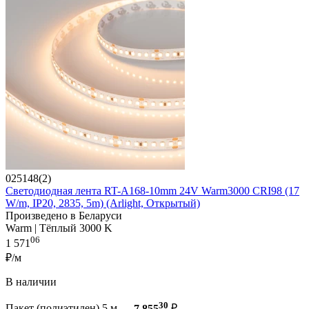
025148(2)
Светодиодная лента RT-A168-10mm 24V Warm3000 CRI98 (17
W/m, IP20, 2835, 5m) (Arlight, Открытый)
Произведено в Беларуси
Warm | Тёплый 3000 K
06
1 571
₽/м
В наличии
30
Пакет (полиэтилен) 5 м —
7 855
₽