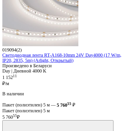
019094(2)
Светодиодная лента RT-A168-10mm 24V Day4000 (17 W/m,
IP20, 2835, 5m) (Arlight, Открытый)
Произведено в Беларуси
Day | Дневной 4000 K
11
1 152
₽/м
В наличии
55
Пакет (полиэтилен) 5 м —
5 760
₽
Пакет (полиэтилен) 5 м
55
5 760
₽