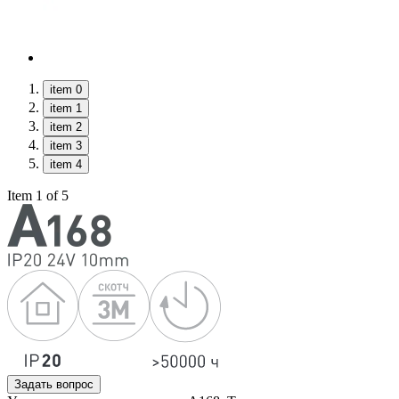
item 0
item 1
item 2
item 3
item 4
Item 1 of 5
Задать вопрос