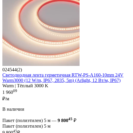
024544(2)
Светодиодная лента герметичная RTW-PS-A160-10mm 24V
Warm3000 (12 W/m, IP67, 2835, 5m) (Arlight, 12 Вт/м, IP67)
Warm | Тёплый 3000 K
09
1 960
₽/м
В наличии
45
Пакет (полиэтилен) 5 м —
9 800
₽
Пакет (полиэтилен) 5 м
45
9 800
₽