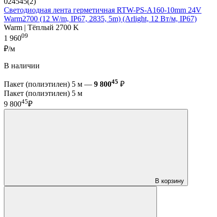
024545(2)
Светодиодная лента герметичная RTW-PS-A160-10mm 24V
Warm2700 (12 W/m, IP67, 2835, 5m) (Arlight, 12 Вт/м, IP67)
Warm | Тёплый 2700 K
09
1 960
₽/м
В наличии
45
Пакет (полиэтилен) 5 м —
9 800
₽
Пакет (полиэтилен) 5 м
45
9 800
₽
В корзину