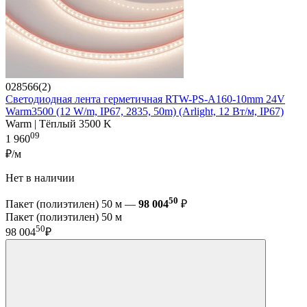
028566(2)
Светодиодная лента герметичная RTW-PS-A160-10mm 24V
Warm3500 (12 W/m, IP67, 2835, 50m) (Arlight, 12 Вт/м, IP67)
Warm | Тёплый 3500 K
09
1 960
₽/м
Нет в наличии
50
Пакет (полиэтилен) 50 м —
98 004
₽
Пакет (полиэтилен) 50 м
50
98 004
₽