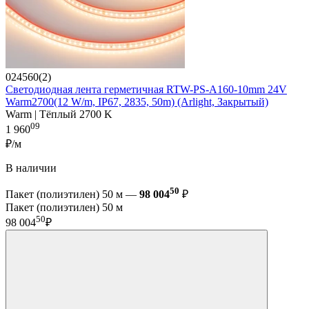
024560(2)
Светодиодная лента герметичная RTW-PS-A160-10mm 24V
Warm2700(12 W/m, IP67, 2835, 50m) (Arlight, Закрытый)
Warm | Тёплый 2700 K
09
1 960
₽/м
В наличии
50
Пакет (полиэтилен) 50 м —
98 004
₽
Пакет (полиэтилен) 50 м
50
98 004
₽