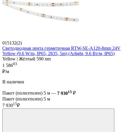
015132(2)
Светодиодная лента герметичная RTW-SE-A120-8mm 24V
Yellow (9.6 W/m, IP65, 2835, 5m) (Arlight, 9.6 Вт/м, IP65)
Yellow | Жёлтый 590 nm
03
1 586
₽/м
В наличии
15
Пакет (полиэтилен) 5 м —
7 930
₽
Пакет (полиэтилен) 5 м
15
7 930
₽