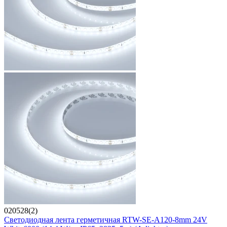
020528(2)
Светодиодная лента герметичная RTW-SE-A120-8mm 24V