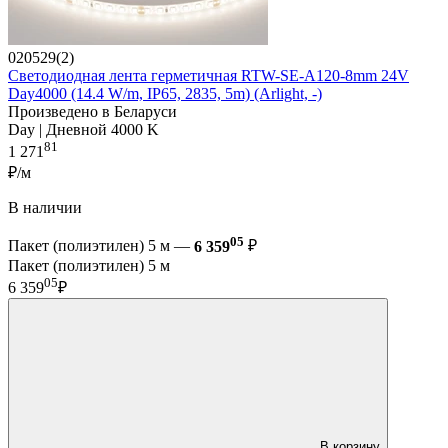
020529(2)
Светодиодная лента герметичная RTW-SE-A120-8mm 24V
Day4000 (14.4 W/m, IP65, 2835, 5m) (Arlight, -)
Произведено в Беларуси
Day | Дневной 4000 K
81
1 271
₽/м
В наличии
05
Пакет (полиэтилен) 5 м —
6 359
₽
Пакет (полиэтилен) 5 м
05
6 359
₽
В корзину