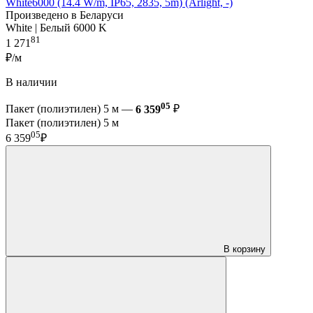
White6000 (14.4 W/m, IP65, 2835, 5m) (Arlight, -)
Произведено в Беларуси
White | Белый 6000 K
81
1 271
₽/м
В наличии
05
Пакет (полиэтилен) 5 м —
6 359
₽
Пакет (полиэтилен) 5 м
05
6 359
₽
В корзину