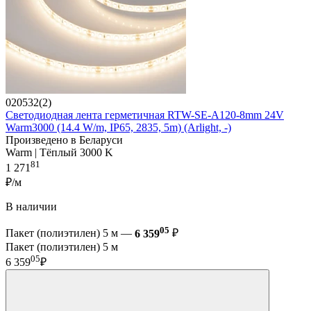
020532(2)
Светодиодная лента герметичная RTW-SE-A120-8mm 24V
Warm3000 (14.4 W/m, IP65, 2835, 5m) (Arlight, -)
Произведено в Беларуси
Warm | Тёплый 3000 K
81
1 271
₽/м
В наличии
05
Пакет (полиэтилен) 5 м —
6 359
₽
Пакет (полиэтилен) 5 м
05
6 359
₽