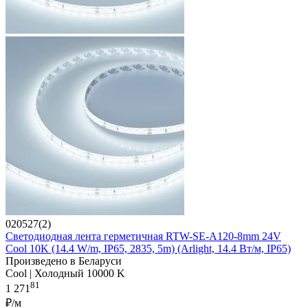
020527(2)
Светодиодная лента герметичная RTW-SE-A120-8mm 24V
Cool 10K (14.4 W/m, IP65, 2835, 5m) (Arlight, 14.4 Вт/м, IP65)
Произведено в Беларуси
Cool | Холодный 10000 K
81
1 271
₽/м