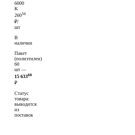
6000
K
56
260
₽/
шт
В
наличии
Пакет
(полиэтилен)
60
шт —
60
15 633
₽
Статус
товара:
выводится
из
поставок