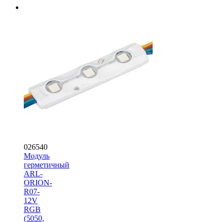
026540
Модуль
герметичный
ARL-
ORION-
R07-
12V
RGB
(5050,