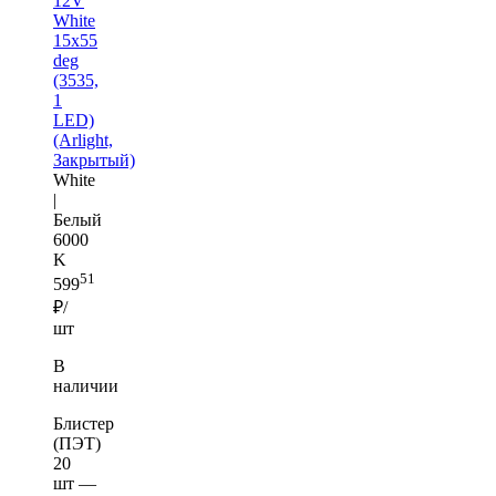
12V
White
15x55
deg
(3535,
1
LED)
(Arlight,
Закрытый)
White
|
Белый
6000
K
51
599
₽/
шт
В
наличии
Блистер
(ПЭТ)
20
шт —