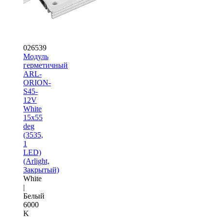
026539
Модуль
герметичный
ARL-
ORION-
S45-
12V
White
15x55
deg
(3535,
1
LED)
(Arlight,
Закрытый)
White
|
Белый
6000
K