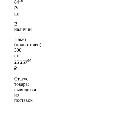
19
84
₽/
шт
В
наличии
Пакет
(полиэтилен)
300
шт —
00
25 257
₽
Статус
товара:
выводится
из
поставок