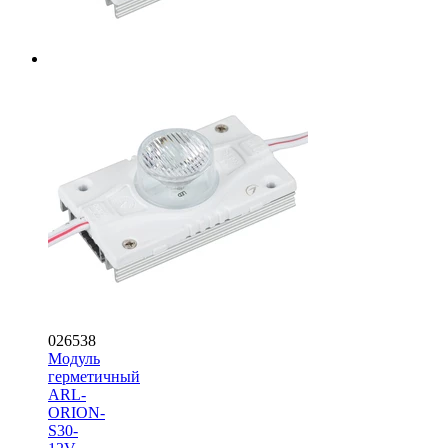
026538
Модуль
герметичный
ARL-
ORION-
S30-