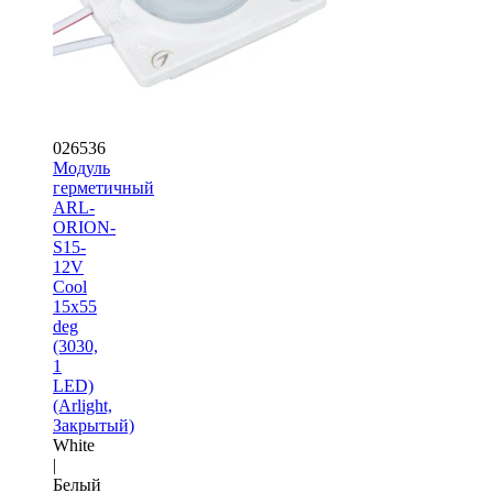
026536
Модуль
герметичный
ARL-
ORION-
S15-
12V
Cool
15x55
deg
(3030,
1
LED)
(Arlight,
Закрытый)
White
|
Белый