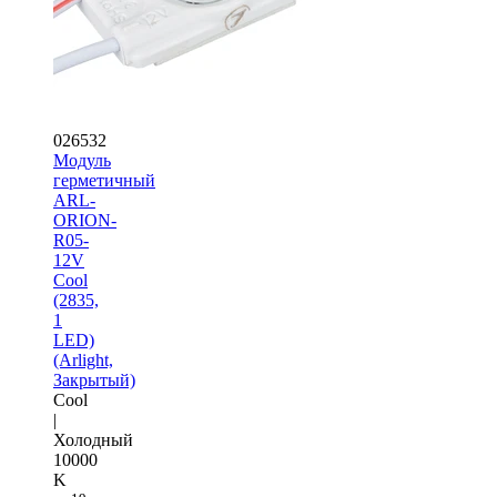
026532
Модуль
герметичный
ARL-
ORION-
R05-
12V
Cool
(2835,
1
LED)
(Arlight,
Закрытый)
Cool
|
Холодный
10000
K