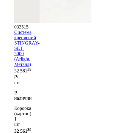
033515
Система
креплений
STINGRAY-
SET-
5000
(Arlight,
Металл)
39
32 561
₽/
шт
В
наличии
Коробка
(картон)
1
шт —
39
32 561