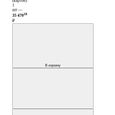
(картон)
1
шт —
10
35 470
₽
В корзину