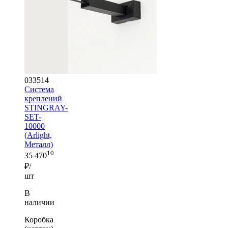
033514
Система
креплений
STINGRAY-
SET-
10000
(Arlight,
Металл)
10
35 470
₽/
шт
В
наличии
Коробка