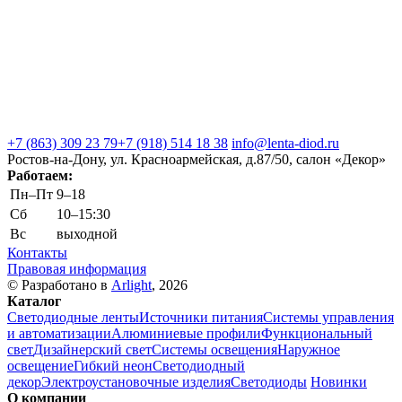
+7 (863) 309 23 79
+7 (918) 514 18 38
info@lenta-diod.ru
Ростов-на-Дону, ул. Красноармейская, д.87/50, салон «Декор»
Работаем:
Пн–Пт
9–18
Сб
10–15:30
Вс
выходной
Контакты
Правовая информация
© Разработано в
Arlight
, 2026
Каталог
Светодиодные ленты
Источники питания
Системы управления
и автоматизации
Алюминиевые профили
Функциональный
свет
Дизайнерский свет
Системы освещения
Наружное
освещение
Гибкий неон
Светодиодный
декор
Электроустановочные изделия
Светодиоды
Новинки
О компании