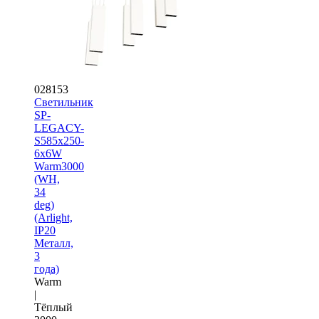
028153
Светильник
SP-
LEGACY-
S585x250-
6x6W
Warm3000
(WH,
34
deg)
(Arlight,
IP20
Металл,
3
года)
Warm
|
Тёплый