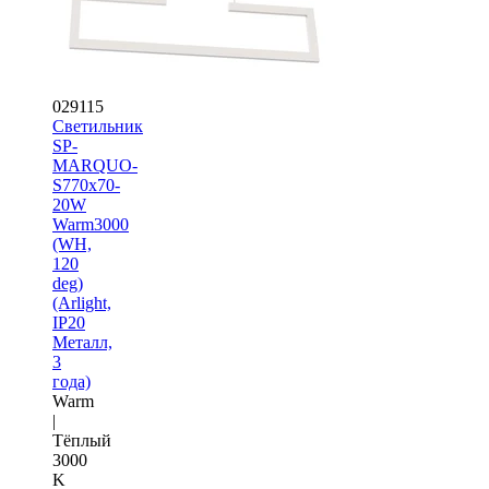
029115
Светильник
SP-
MARQUO-
S770x70-
20W
Warm3000
(WH,
120
deg)
(Arlight,
IP20
Металл,
3
года)
Warm
|
Тёплый
3000
K