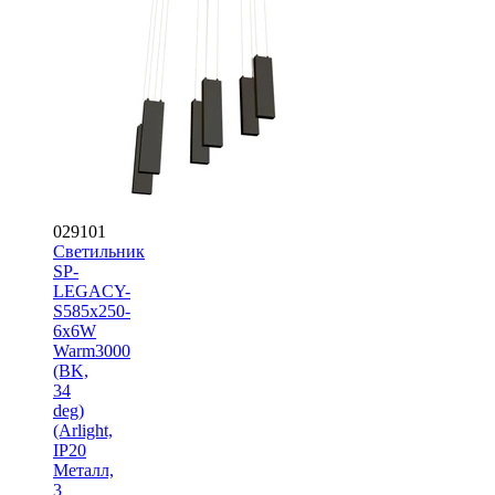
029101
Светильник
SP-
LEGACY-
S585x250-
6x6W
Warm3000
(BK,
34
deg)
(Arlight,
IP20
Металл,
3