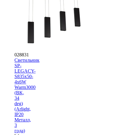
028831
Светильник
SP-
LEGACY-
S835x50-
4x6W
Warm3000
(BK,
34
deg)
(Arlight,
IP20
Металл,
3
года)