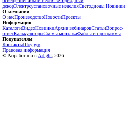
освещение
Гибкий неон
Светодиодный
декор
Электроустановочные изделия
Светодиоды
Новинки
О компании
О нас
Производство
Новости
Проекты
Информация
Каталоги
Видео
Новинки
Архив вебинаров
Статьи
Вопрос-
ответ
Калькуляторы
Схемы монтажа
Файлы и программы
Покупателям
Контакты
Шоурум
Правовая информация
© Разработано в
Arlight
, 2026