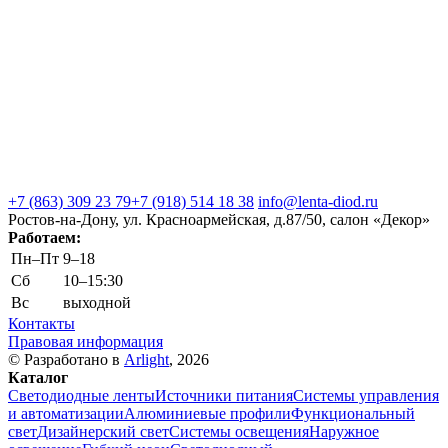
+7 (863) 309 23 79
+7 (918) 514 18 38
info@lenta-diod.ru
Ростов-на-Дону, ул. Красноармейская, д.87/50, салон «Декор»
Работаем:
Пн–Пт
9–18
Сб
10–15:30
Вс
выходной
Контакты
Правовая информация
© Разработано в
Arlight
, 2026
Каталог
Светодиодные ленты
Источники питания
Системы управления
и автоматизации
Алюминиевые профили
Функциональный
свет
Дизайнерский свет
Системы освещения
Наружное