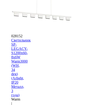
028152
Светильник
SP-
LEGACY-
S1200x60-
8x6W
Warm3000
(WH,
34
deg)
(Arlight,
IP20
Металл,
3
года)
Warm
|