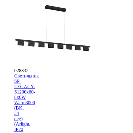
028832
Светильник
SP-
LEGACY-
S1200x60-
8x6W
Warm3000
(BK,
34
deg)
(Arlight,
IP20