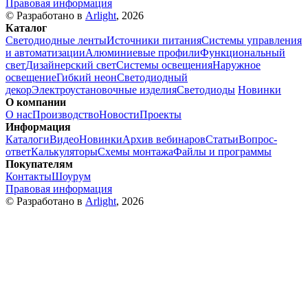
Правовая информация
© Разработано в
Arlight
, 2026
Каталог
Светодиодные ленты
Источники питания
Системы управления
и автоматизации
Алюминиевые профили
Функциональный
свет
Дизайнерский свет
Системы освещения
Наружное
освещение
Гибкий неон
Светодиодный
декор
Электроустановочные изделия
Светодиоды
Новинки
О компании
О нас
Производство
Новости
Проекты
Информация
Каталоги
Видео
Новинки
Архив вебинаров
Статьи
Вопрос-
ответ
Калькуляторы
Схемы монтажа
Файлы и программы
Покупателям
Контакты
Шоурум
Правовая информация
© Разработано в
Arlight
, 2026