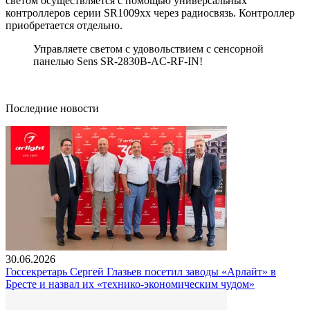
светом осуществляется с помощью универсальных
контроллеров серии SR1009xx через радиосвязь. Контроллер
приобретается отдельно.
Управляете светом с удовольствием с сенсорной
панелью Sens SR-2830B-AC-RF-IN!
Последние новости
30.06.2026
Госсекретарь Сергей Глазьев посетил заводы «Арлайт» в
Бресте и назвал их «технико-экономическим чудом»