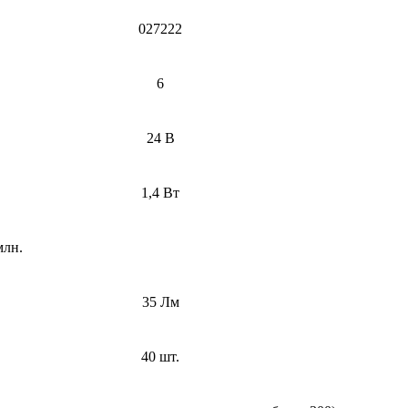
027222
6
24 В
1,4 Вт
млн.
35 Лм
40 шт.