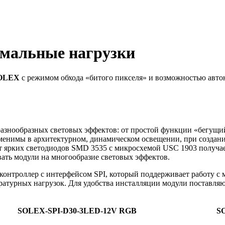
мальные нагрузки
OLEX
с режимом обхода «битого пикселя» и возможностью авто
разнообразных световых эффектов: от простой функции «бегущи
менимы в архитектурном, динамическом освещении, при создан
т ярких светодиодов SMD 3535 с микросхемой USC 1903 получае
ать модули на многообразие световых эффектов.
контроллер с интерфейсом SPI, который поддерживает работу с
атурных нагрузок. Для удобства инсталляции модули поставляют
SOLEX-SPI-D30-3LED-12V RGB
S