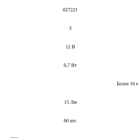
027221
3
12 В
0,7 Вт
Более 16 
15 Лм
60 шт.