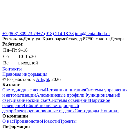
+7 (863) 309 23 79
+7 (918) 514 18 38
info@lenta-diod.ru
Ростов-на-Дону, ул. Красноармейская, д.87/50, салон «Декор»
Работаем:
Пн–Пт
9–18
Сб
10–15:30
Вс
выходной
Контакты
Правовая информация
© Разработано в
Arlight
, 2026
Каталог
Светодиодные ленты
Источники питания
Системы управления
и автоматизации
Алюминиевые профили
Функциональный
свет
Дизайнерский свет
Системы освещения
Наружное
освещение
Гибкий неон
Светодиодный
декор
Электроустановочные изделия
Светодиоды
Новинки
О компании
О нас
Производство
Новости
Проекты
Информация