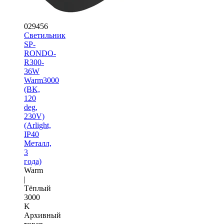
029456
Светильник
SP-
RONDO-
R300-
36W
Warm3000
(BK,
120
deg,
230V)
(Arlight,
IP40
Металл,
3
года)
Warm
|
Тёплый
3000
K
Архивный