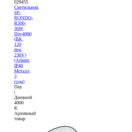
029455
Светильник
SP-
RONDO-
R300-
36W
Day4000
(BK,
120
deg,
230V)
(Arlight,
IP40
Металл,
3
года)
Day
|
Дневной
4000
K
Архивный
товар