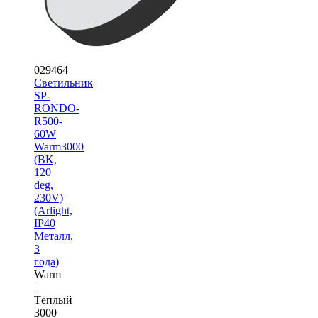
029464
Светильник
SP-
RONDO-
R500-
60W
Warm3000
(BK,
120
deg,
230V)
(Arlight,
IP40
Металл,
3
года)
Warm
|
Тёплый
3000