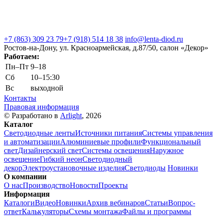
+7 (863) 309 23 79
+7 (918) 514 18 38
info@lenta-diod.ru
Ростов-на-Дону, ул. Красноармейская, д.87/50, салон «Декор»
Работаем:
Пн–Пт
9–18
Сб
10–15:30
Вс
выходной
Контакты
Правовая информация
© Разработано в
Arlight
, 2026
Каталог
Светодиодные ленты
Источники питания
Системы управления
и автоматизации
Алюминиевые профили
Функциональный
свет
Дизайнерский свет
Системы освещения
Наружное
освещение
Гибкий неон
Светодиодный
декор
Электроустановочные изделия
Светодиоды
Новинки
О компании
О нас
Производство
Новости
Проекты
Информация
Каталоги
Видео
Новинки
Архив вебинаров
Статьи
Вопрос-
ответ
Калькуляторы
Схемы монтажа
Файлы и программы