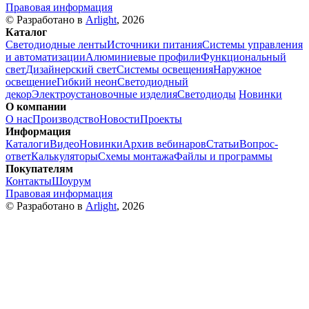
Правовая информация
© Разработано в
Arlight
, 2026
Каталог
Светодиодные ленты
Источники питания
Системы управления
и автоматизации
Алюминиевые профили
Функциональный
свет
Дизайнерский свет
Системы освещения
Наружное
освещение
Гибкий неон
Светодиодный
декор
Электроустановочные изделия
Светодиоды
Новинки
О компании
О нас
Производство
Новости
Проекты
Информация
Каталоги
Видео
Новинки
Архив вебинаров
Статьи
Вопрос-
ответ
Калькуляторы
Схемы монтажа
Файлы и программы
Покупателям
Контакты
Шоурум
Правовая информация
© Разработано в
Arlight
, 2026