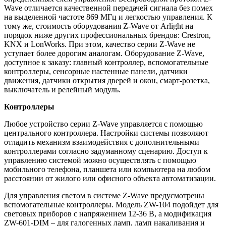
Wave отличается качественной передачей сигнала без помех
на выделенной частоте 869 МГц и легкостью управления. К
тому же, стоимость оборудования Z-Wave от Arlight на
порядок ниже других профессиональных брендов: Crestron,
KNX и LonWorks. При этом, качество серии Z-Wave не
уступает более дорогим аналогам. Оборудование Z-Wave,
доступное к заказу: главный контроллер, вспомогательные
контроллеры, сенсорные настенные панели, датчики
движения, датчики открытия дверей и окон, смарт-розетка,
выключатель и релейный модуль.
Контроллеры
Любое устройство серии Z-Wave управляется с помощью
центрального контроллера. Настройки системы позволяют
отладить механизм взаимодействия с дополнительными
контроллерами согласно задуманному сценарию. Доступ к
управлению системой можно осуществлять с помощью
мобильного телефона, планшета или компьютера на любом
расстоянии от жилого или офисного объекта автоматизации.
Для управления светом в системе Z-Wave предусмотрены
вспомогательные контроллеры. Модель ZW-104 подойдет для
световых приборов с напряжением 12-36 В, а модификация
ZW-601-DIM – для галогенных ламп, ламп накаливания и