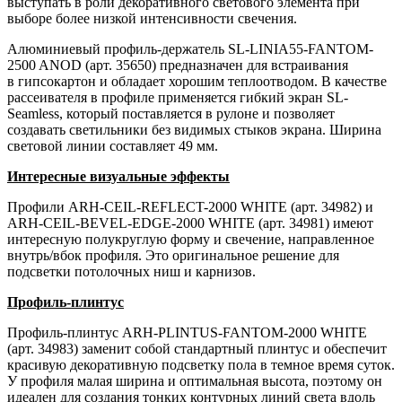
выступать в роли декоративного светового элемента при
выборе более низкой интенсивности свечения.
Алюминиевый профиль-держатель SL-LINIA55-FANTOM-
2500 ANOD (арт. 35650) предназначен для встраивания
в гипсокартон и обладает хорошим теплоотводом. В качестве
рассеивателя в профиле применяется гибкий экран SL-
Seamless, который поставляется в рулоне и позволяет
создавать светильники без видимых стыков экрана. Ширина
световой линии составляет 49 мм.
Интересные визуальные эффекты
Профили ARH-CEIL-REFLECT-2000 WHITE (арт. 34982) и
ARH-CEIL-BEVEL-EDGE-2000 WHITE (арт. 34981) имеют
интересную полукруглую форму и свечение, направленное
внутрь/вбок профиля. Это оригинальное решение для
подсветки потолочных ниш и карнизов.
Профиль-плинтус
Профиль-плинтус ARH-PLINTUS-FANTOM-2000 WHITE
(арт. 34983) заменит собой стандартный плинтус и обеспечит
красивую декоративную подсветку пола в темное время суток.
У профиля малая ширина и оптимальная высота, поэтому он
идеален для создания тонких контурных линий света вдоль