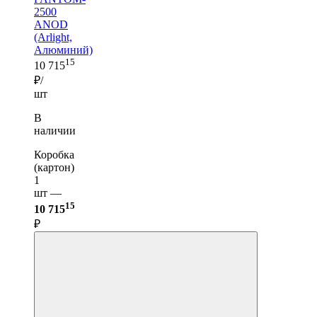
2500
ANOD
(Arlight,
Алюминий)
15
10 715
₽/
шт
В
наличии
Коробка
(картон)
1
шт —
15
10 715
₽