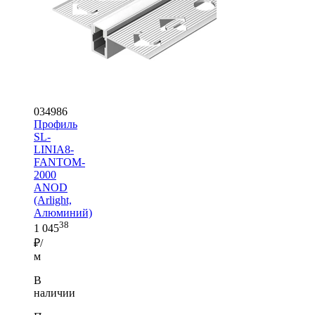
034986
Профиль
SL-
LINIA8-
FANTOM-
2000
ANOD
(Arlight,
Алюминий)
38
1 045
₽/
м
В
наличии