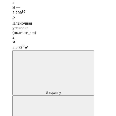
2
м —
80
2 200
₽
Пленочная
упаковка
(полистирол)
2
м
80
2 200
₽
В корзину