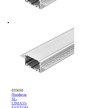
035650
Профиль
SL-
LINIA55-
FANTOM-