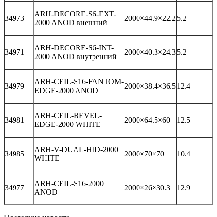
ARH-DECORE-S6-EXT-
34973
2000×44.9×22.2
5.2
2000 ANOD внешний
ARH-DECORE-S6-INT-
34971
2000×40.3×24.3
5.2
2000 ANOD внутренний
ARH-CEIL-S16-FANTOM-
34979
2000×38.4×36.5
12.4
EDGE-2000 ANOD
ARH-CEIL-BEVEL-
34981
2000×64.5×60
12.5
EDGE-2000 WHITE
ARH-V-DUAL-HID-2000
34985
2000×70×70
10.4
WHITE
ARH-CEIL-S16-2000
34977
2000×26×30.3
12.9
ANOD