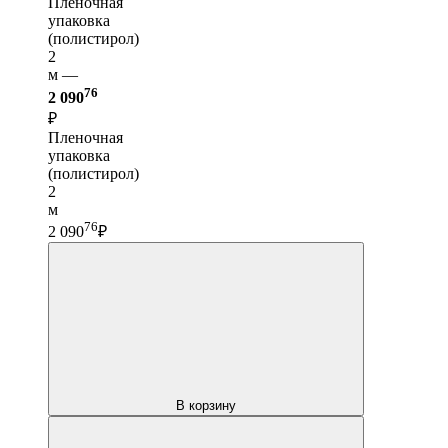
Пленочная
упаковка
(полистирол)
2
м —
76
2 090
₽
Пленочная
упаковка
(полистирол)
2
м
76
2 090
₽
В корзину