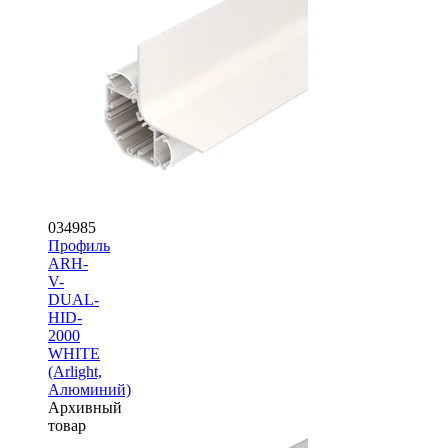
034985
Профиль
ARH-
V-
DUAL-
HID-
2000
WHITE
(Arlight,
Алюминий)
Архивный
товар