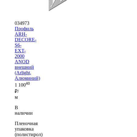
034973
Профиль
ARH-
DECORE-
S6-
EXT-
2000
ANOD
внешний
(Arlight,
Алюминий)
40
1 100
₽/
м
В
наличии
Пленочная
упаковка
(полистирол)