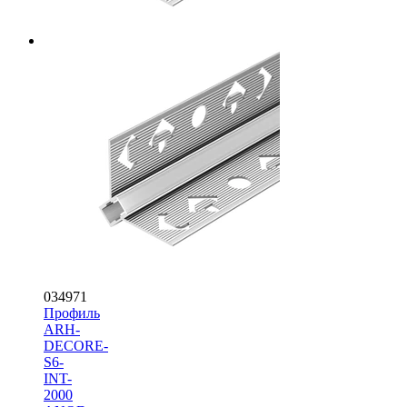
034971
Профиль
ARH-
DECORE-
S6-
INT-
2000