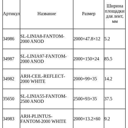
Ширина
площадки
Артикул
Название
Размер
для лент,
мм
SL-LINIA8-FANTOM-
34986
2000×47.8×12
5.2
2000 ANOD
SL-LINIA97-FANTOM-
34987
2000×150×24
85.5
2000 ANOD
ARH-CEIL-REFLECT-
34982
2000×99×35
14.2
2000 WHITE
SL-LINIA55-FANTOM-
35650
2500×93×35
37.5
2500 ANOD
ARH-PLINTUS-
34983
2000×13.2×60
9.2
FANTOM-2000 WHITE