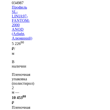
034987
Профиль
SL-
LINIA97-
FANTOM-
2000
ANOD
(Arlight,
Алюминий)
90
5 226
₽/
м
В
наличии
Пленочная
упаковка
(полистирол)
2
м —
80
10 453
₽
Пленочная