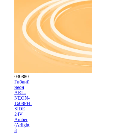
030880
Гибкий
неон
ARL-
NEON-
1608PH-
SIDE
24V
Amber
(Arlight,
8