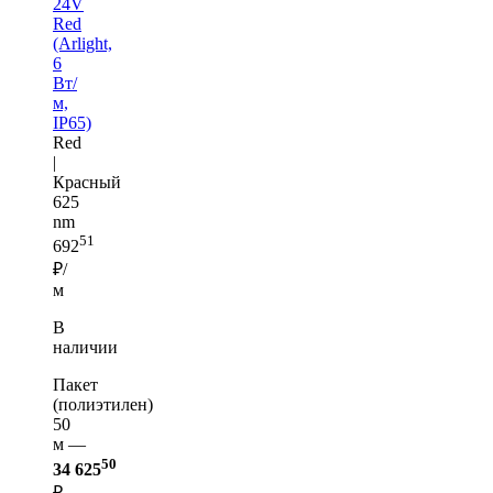
24V
Red
(Arlight,
6
Вт/
м,
IP65)
Red
|
Красный
625
nm
51
692
₽/
м
В
наличии
Пакет
(полиэтилен)
50
м —
50
34 625
₽