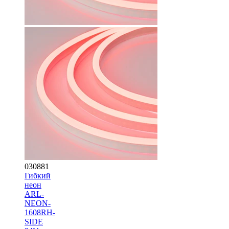
030881
Гибкий
неон
ARL-
NEON-
1608RH-
SIDE