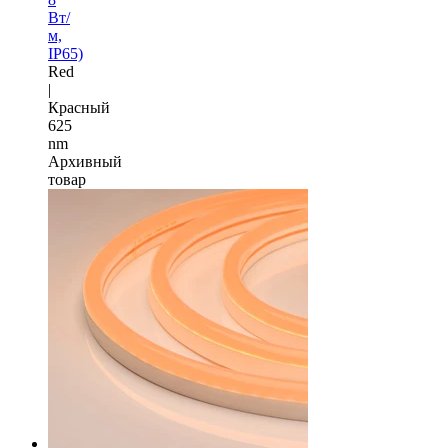
Вт/
м,
IP65)
Red
|
Красный
625
nm
Архивный
товар