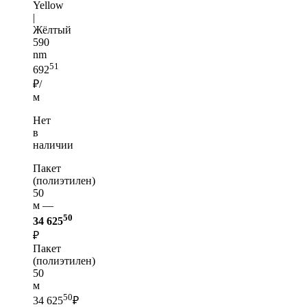
Yellow
|
Жёлтый
590
nm
51
692
₽/
м
Нет
в
наличии
Пакет
(полиэтилен)
50
м —
50
34 625
₽
Пакет
(полиэтилен)
50
м
50
34 625
₽