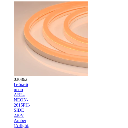
030862
Гибкий
неон
ARL-
NEON-
2615PH-
SIDE
230V
Amber
(Arlight,