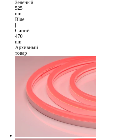
Зелёный
525
nm
Blue
|
Синий
470
nm
Архивный
товар