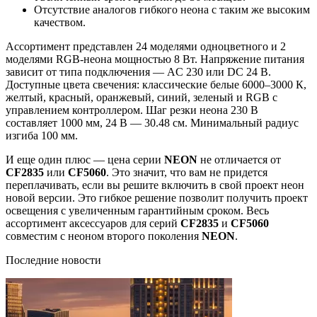
Отсутствие аналогов гибкого неона с таким же высоким
качеством.
Ассортимент представлен 24 моделями одноцветного и 2
моделями RGB-неона мощностью 8 Вт. Напряжение питания
зависит от типа подключения — AC 230 или DC 24 В.
Доступные цвета свечения: классические белые 6000–3000 К,
желтый, красный, оранжевый, синий, зеленый и RGB с
управлением контроллером. Шаг резки неона 230 В
составляет 1000 мм, 24 В — 30.48 см. Минимальный радиус
изгиба 100 мм.
И еще один плюс — цена серии
NEON
не отличается от
CF2835
или
CF5060
. Это значит, что вам не придется
переплачивать, если вы решите включить в свой проект неон
новой версии. Это гибкое решение позволит получить проект
освещения с увеличенным гарантийным сроком. Весь
ассортимент аксессуаров для серий
CF2835
и
CF5060
совместим с неоном второго поколения
NEON
.
Последние новости