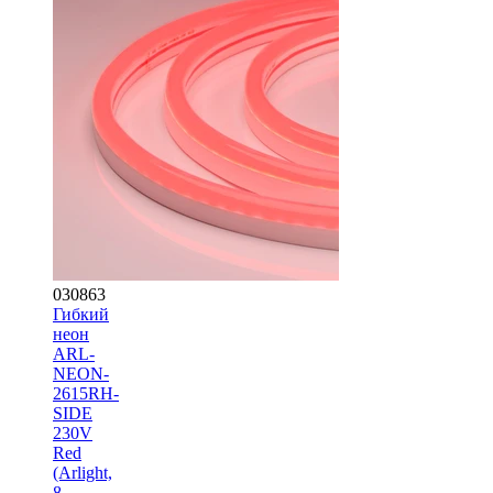
030863
Гибкий
неон
ARL-
NEON-
2615RH-
SIDE
230V
Red
(Arlight,
8