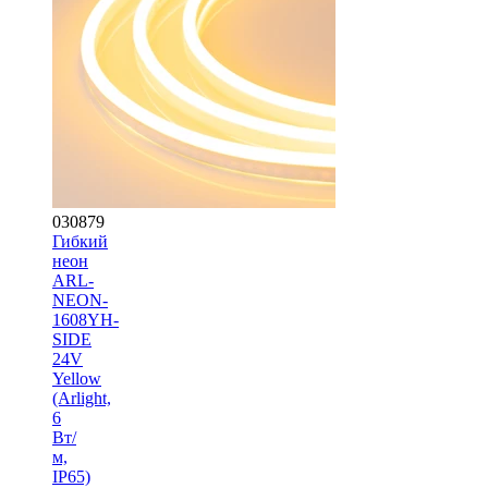
030879
Гибкий
неон
ARL-
NEON-
1608YH-
SIDE
24V
Yellow
(Arlight,
6
Вт/
м,
IP65)