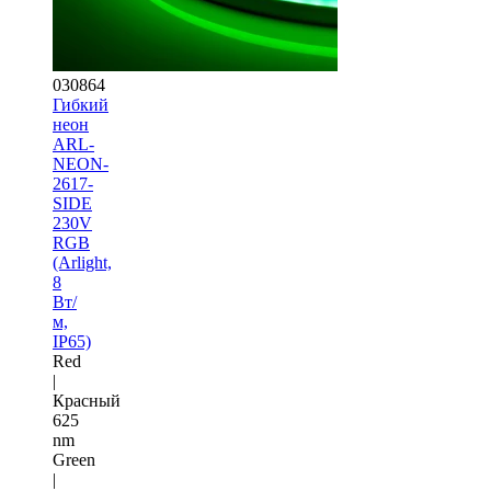
030864
Гибкий
неон
ARL-
NEON-
2617-
SIDE
230V
RGB
(Arlight,
8
Вт/
м,
IP65)
Red
|
Красный
625
nm
Green
|