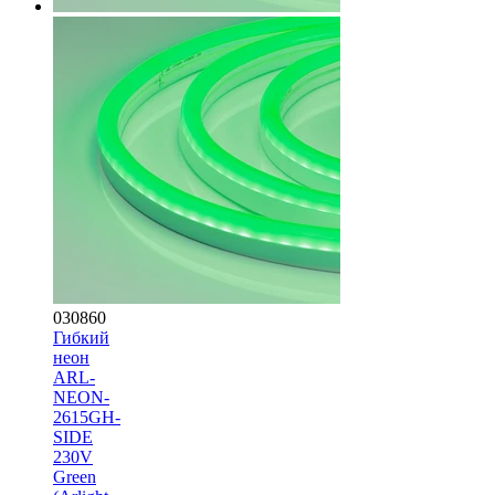
030860
Гибкий
неон
ARL-
NEON-
2615GH-
SIDE
230V
Green