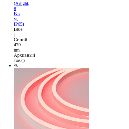
(Arlight,
8
Вт/
м,
IP65)
Blue
|
Синий
470
nm
Архивный
товар
%