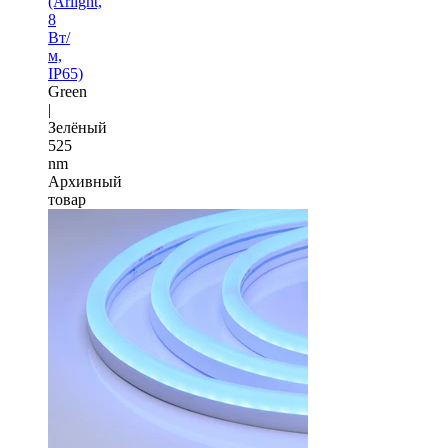
(Arlight,
8
Вт/
м,
IP65)
Green
|
Зелёный
525
nm
Архивный
товар