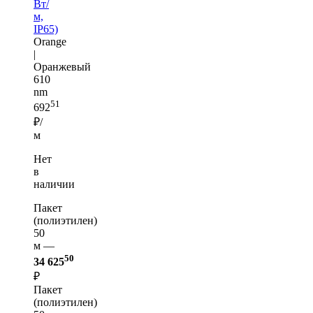
Вт/
м,
IP65)
Orange
|
Оранжевый
610
nm
51
692
₽/
м
Нет
в
наличии
Пакет
(полиэтилен)
50
м —
50
34 625
₽
Пакет
(полиэтилен)