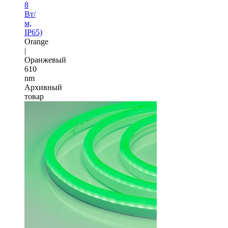
8
Вт/
м,
IP65)
Orange
|
Оранжевый
610
nm
Архивный
товар