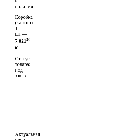
в
наличии
Коробка
(картон)
1
шт —
30
7 021
₽
Статус
товара:
под
заказ
Актуальная
цена