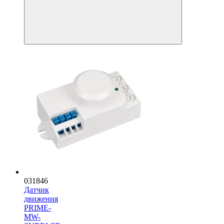
031846
Датчик
движения
PRIME-
MW-