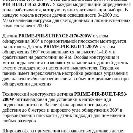
PIR-BUILT-R53-200W
. У каждой модификации определенная
зона срабатывания, которую нужно учитывать при выборе. В
каждую модель встроен датчик освещенности 3–2000 лк.
Максимальная нагрузка для светодиодных и люминесцентных
ламп составляет 200 Вт.
Датчик
PRIME-PIR-SURFACE-R76-200W
с углом
обнаружения 360° в горизонтальной плоскости монтируется
на потолок. Датчик
PRIME-PIR-BUILT-200W
с углом
обнаружения 160° устанавливается на высоте 1–1.8 м и
срабатывает на расстоянии до 9 м. Особая конструкция и
метод подключения позволяют устанавливать данный датчик
вместо стандартного настенного выключателя. Передняя
панель имеет переключатель настройки режимов управления
для включения/выключения света в обычном режиме или при
обнаружении движения.
Технический конструктив датчика
PRIME-PIR-BUILT-R53-
200W
оптимизирован для установки в натяжные иди
подвесные потолки. За счет фиксированного радиуса
действия до 6 метров и широкого угла обнаружения 360° в
горизонтальной плоскости датчик подходит для помещений
любых размеров.
Широкая сфера применения инфракрасных датчиков делает