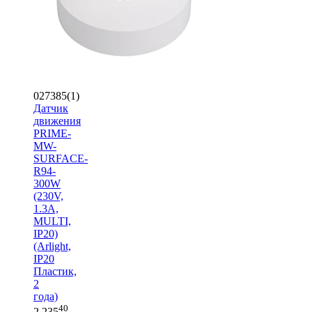
027385(1)
Датчик
движения
PRIME-
MW-
SURFACE-
R94-
300W
(230V,
1.3A,
MULTI,
IP20)
(Arlight,
IP20
Пластик,
2
года)
40