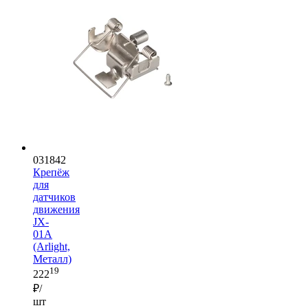
031842
Крепёж
для
датчиков
движения
JX-
01A
(Arlight,
Металл)
19
222
₽/
шт