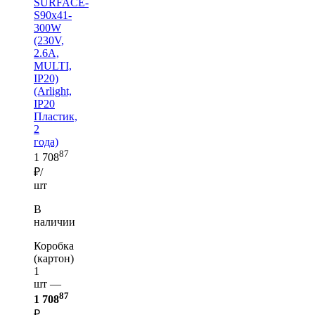
SURFACE-
S90x41-
300W
(230V,
2.6A,
MULTI,
IP20)
(Arlight,
IP20
Пластик,
2
года)
87
1 708
₽/
шт
В
наличии
Коробка
(картон)
1
шт —
87
1 708
₽