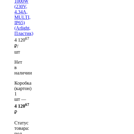
1000W
(230V,
4.34A,
MULTI,
IP65)
(Arlight,
Пластик)
67
4 120
₽/
шт
Нет
в
наличии
Коробка
(картон)
1
шт —
67
4 120
₽
Статус
товара:
под