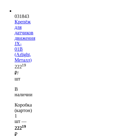
031843
Крепёж
для
датчиков
движения
JX-
01B
(Arlight,
Металл)
19
222
₽/
шт
В
наличии
Коробка
(картон)
1
шт —
19
222
₽