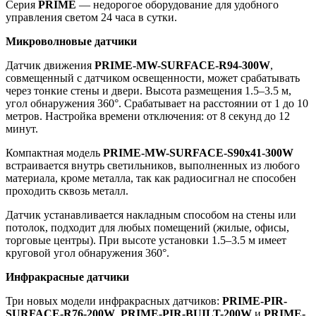
Серия
PRIME
— недорогое оборудование для удобного
управления светом 24 часа в сутки.
Микроволновые датчики
Датчик движения
PRIME-MW-SURFACE-R94-300W
,
совмещенный с датчиком освещенности, может срабатывать
через тонкие стены и двери. Высота размещения 1.5–3.5 м,
угол обнаружения 360°. Срабатывает на расстоянии от 1 до 10
метров. Настройка времени отключения: от 8 секунд до 12
минут.
Компактная модель
PRIME-MW-SURFACE-S90x41-300W
встраивается внутрь светильников, выполненных из любого
материала, кроме металла, так как радиосигнал не способен
проходить сквозь металл.
Датчик устанавливается накладным способом на стены или
потолок, подходит для любых помещений (жилые, офисы,
торговые центры). При высоте установки 1.5–3.5 м имеет
круговой угол обнаружения 360°.
Инфракрасные датчики
Три новых модели инфракрасных датчиков:
PRIME-PIR-
SURFACE-R76-200W
,
PRIME-PIR-BUILT-200W
и
PRIME-