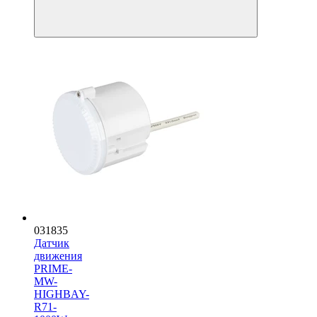
031835
Датчик
движения
PRIME-
MW-
HIGHBAY-
R71-