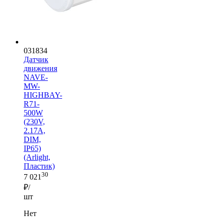
031834
Датчик
движения
NAVE-
MW-
HIGHBAY-
R71-
500W
(230V,
2.17A,
DIM,
IP65)
(Arlight,
Пластик)
30
7 021
₽/
шт
Нет