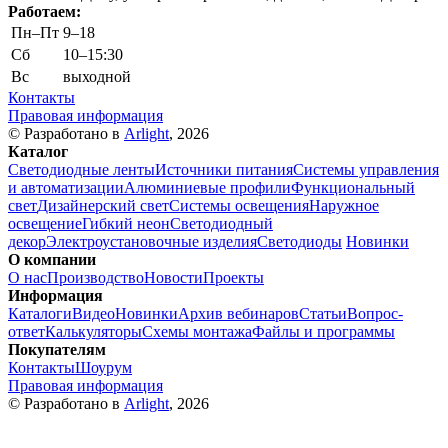
Работаем:
Пн–Пт
9–18
Сб
10–15:30
Вс
выходной
Контакты
Правовая информация
© Разработано в
Arlight
, 2026
Каталог
Светодиодные ленты
Источники питания
Системы управления
и автоматизации
Алюминиевые профили
Функциональный
свет
Дизайнерский свет
Системы освещения
Наружное
освещение
Гибкий неон
Светодиодный
декор
Электроустановочные изделия
Светодиоды
Новинки
О компании
О нас
Производство
Новости
Проекты
Информация
Каталоги
Видео
Новинки
Архив вебинаров
Статьи
Вопрос-
ответ
Калькуляторы
Схемы монтажа
Файлы и программы
Покупателям
Контакты
Шоурум
Правовая информация
© Разработано в
Arlight
, 2026