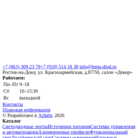
+7 (863) 309 23 79
+7 (918) 514 18 38
info@lenta-diod.ru
Ростов-на-Дону, ул. Красноармейская, д.87/50, салон «Декор»
Работаем:
Пн–Пт
9–18
Сб
10–15:30
Вс
выходной
Контакты
Правовая информация
© Разработано в
Arlight
, 2026
Каталог
Светодиодные ленты
Источники питания
Системы управления
и автоматизации
Алюминиевые профили
Функциональный
свет
Дизайнерский свет
Системы освещения
Наружное