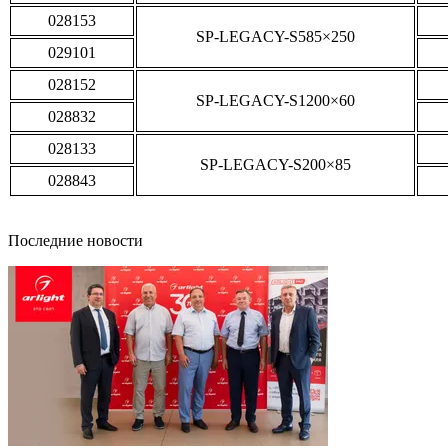
028153
SP-LEGACY-S585×250
029101
028152
SP-LEGACY-S1200×60
028832
028133
SP-LEGACY-S200×85
028843
Последние новости