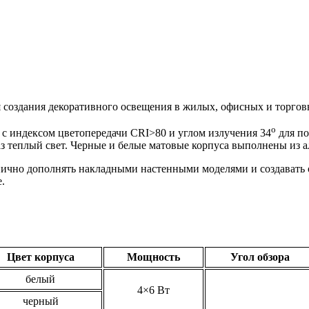
я создания декоративного освещения в жилых, офисных и торго
o
с индексом цветопередачи CRI>80 и углом излучения 34
для по
аз теплый свет. Черные и белые матовые корпуса выполнены из 
нично дополнять накладными настенными моделями и создавать
.
Цвет корпуса
Мощность
Угол обзора
белый
4×6 Вт
черный