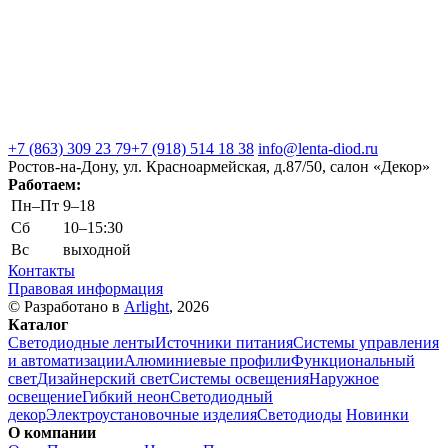
+7 (863) 309 23 79
+7 (918) 514 18 38
info@lenta-diod.ru
Ростов-на-Дону, ул. Красноармейская, д.87/50, салон «Декор»
Работаем:
Пн–Пт
9–18
Сб
10–15:30
Вс
выходной
Контакты
Правовая информация
© Разработано в
Arlight
, 2026
Каталог
Светодиодные ленты
Источники питания
Системы управления
и автоматизации
Алюминиевые профили
Функциональный
свет
Дизайнерский свет
Системы освещения
Наружное
освещение
Гибкий неон
Светодиодный
декор
Электроустановочные изделия
Светодиоды
Новинки
О компании