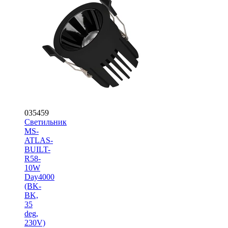
035459
Светильник
MS-
ATLAS-
BUILT-
R58-
10W
Day4000
(BK-
BK,
35
deg,
230V)