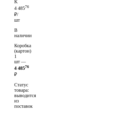
K
76
4 485
₽/
шт
В
наличии
Коробка
(картон)
1
шт —
76
4 485
₽
Статус
товара:
выводится
из
поставок