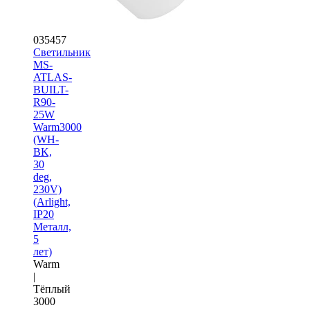
035457
Светильник
MS-
ATLAS-
BUILT-
R90-
25W
Warm3000
(WH-
BK,
30
deg,
230V)
(Arlight,
IP20
Металл,
5
лет)
Warm
|
Тёплый
3000