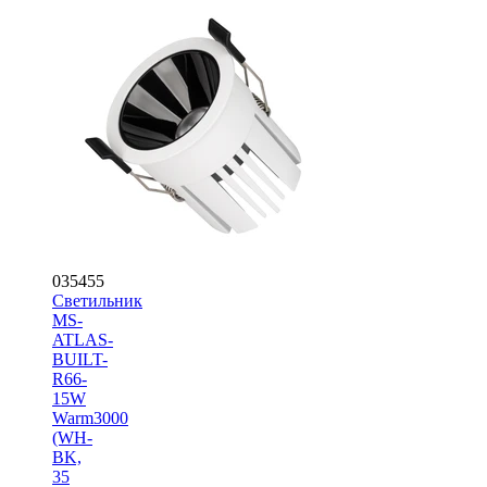
035455
Светильник
MS-
ATLAS-
BUILT-
R66-
15W
Warm3000
(WH-
BK,
35