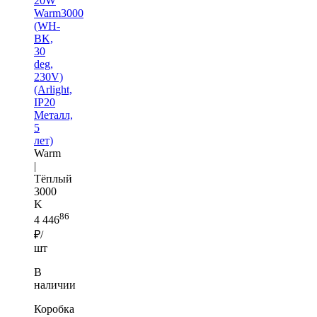
20W
Warm3000
(WH-
BK,
30
deg,
230V)
(Arlight,
IP20
Металл,
5
лет)
Warm
|
Тёплый
3000
K
86
4 446
₽/
шт
В
наличии
Коробка