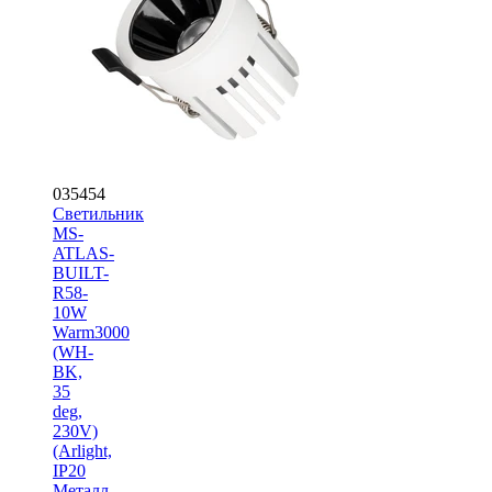
035454
Светильник
MS-
ATLAS-
BUILT-
R58-
10W
Warm3000
(WH-
BK,
35
deg,
230V)
(Arlight,
IP20
Металл,