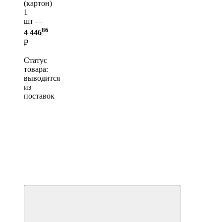
(картон)
1
шт —
86
4 446
₽
Статус
товара:
выводится
из
поставок