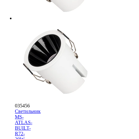
035456
Светильник
MS-
ATLAS-
BUILT-
R72-