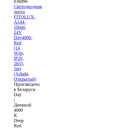
036096
Светодиодная
лента
FITOLUX-
A144-
10mm
24V
Day4000-
Red
(14
W/m,
IP20,
2835,
5m)
(Arlight,
Открытый)
Произведено
в Беларуси
Day
|
Дневной
4000
K
Deep
Red