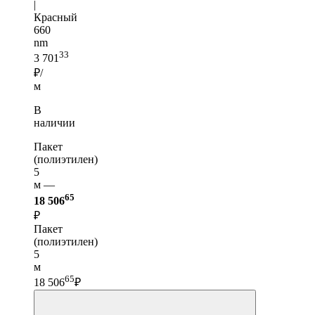
|
Красный
660
nm
33
3 701
₽/
м
В
наличии
Пакет
(полиэтилен)
5
м —
65
18 506
₽
Пакет
(полиэтилен)
5
м
65
18 506
₽