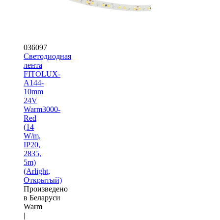
036097
Светодиодная
лента
FITOLUX-
A144-
10mm
24V
Warm3000-
Red
(14
W/m,
IP20,
2835,
5m)
(Arlight,
Открытый)
Произведено
в Беларуси
Warm
|