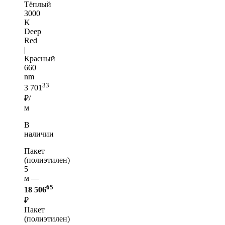
Тёплый
3000
K
Deep
Red
|
Красный
660
nm
33
3 701
₽/
м
В
наличии
Пакет
(полиэтилен)
5
м —
65
18 506
₽
Пакет
(полиэтилен)