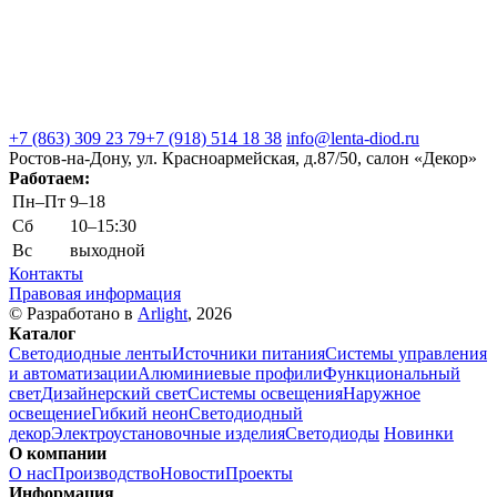
+7 (863) 309 23 79
+7 (918) 514 18 38
info@lenta-diod.ru
Ростов-на-Дону, ул. Красноармейская, д.87/50, салон «Декор»
Работаем:
Пн–Пт
9–18
Сб
10–15:30
Вс
выходной
Контакты
Правовая информация
© Разработано в
Arlight
, 2026
Каталог
Светодиодные ленты
Источники питания
Системы управления
и автоматизации
Алюминиевые профили
Функциональный
свет
Дизайнерский свет
Системы освещения
Наружное
освещение
Гибкий неон
Светодиодный
декор
Электроустановочные изделия
Светодиоды
Новинки
О компании
О нас
Производство
Новости
Проекты
Информация