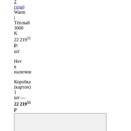
2
года)
Warm
|
Тёплый
3000
K
31
22 219
₽/
шт
Нет
в
наличии
Коробка
(картон)
1
шт —
31
22 219
₽