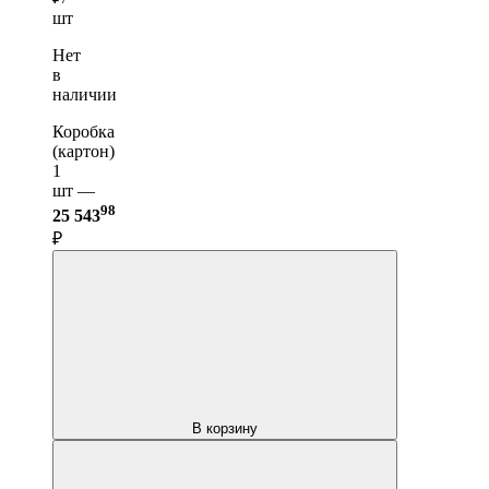
шт
Нет
в
наличии
Коробка
(картон)
1
шт —
98
25 543
₽
В корзину