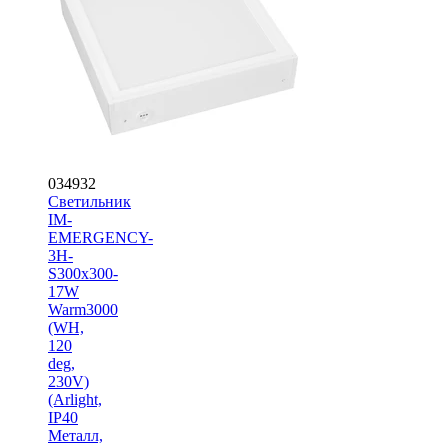
034932
Светильник
IM-
EMERGENCY-
3H-
S300x300-
17W
Warm3000
(WH,
120
deg,
230V)
(Arlight,
IP40
Металл,