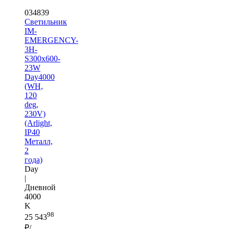
034839
Светильник
IM-
EMERGENCY-
3H-
S300x600-
23W
Day4000
(WH,
120
deg,
230V)
(Arlight,
IP40
Металл,
2
года)
Day
|
Дневной
4000
K
98
25 543
₽/