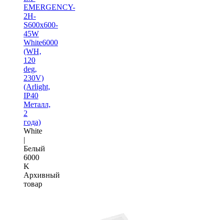
EMERGENCY-
2H-
S600x600-
45W
White6000
(WH,
120
deg,
230V)
(Arlight,
IP40
Металл,
2
года)
White
|
Белый
6000
K
Архивный
товар