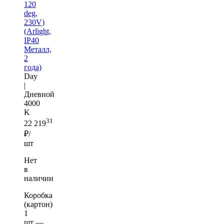
120
deg,
230V)
(Arlight,
IP40
Металл,
2
года)
Day
|
Дневной
4000
K
31
22 219
₽/
шт
Нет
в
наличии
Коробка
(картон)
1
шт —