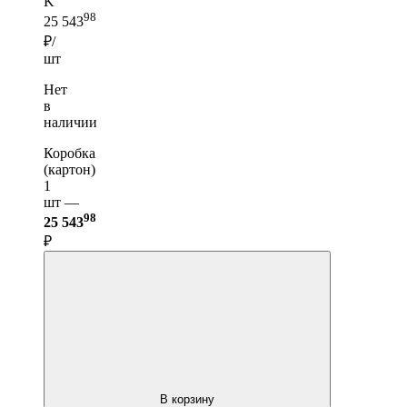
K
98
25 543
₽/
шт
Нет
в
наличии
Коробка
(картон)
1
шт —
98
25 543
₽
В корзину