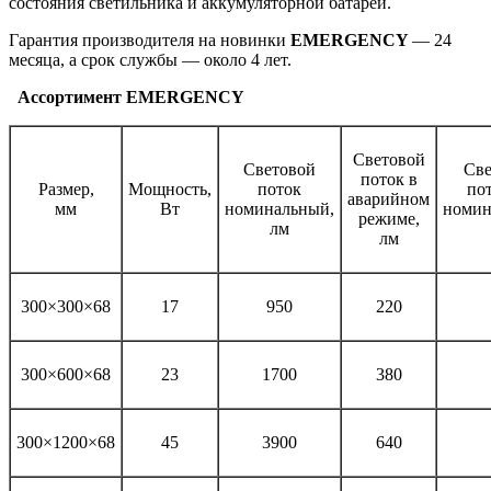
состояния светильника и аккумуляторной батареи.
Гарантия производителя на новинки
EMERGENCY
— 24
месяца, а срок службы — около 4 лет.
Ассортимент EMERGENCY
Световой
Световой
Све
поток в
Размер,
Мощность,
поток
по
аварийном
мм
Вт
номинальный,
номин
режиме,
лм
лм
300×300×68
17
950
220
300×600×68
23
1700
380
300×1200×68
45
3900
640