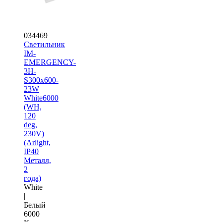
034469
Светильник
IM-
EMERGENCY-
3H-
S300x600-
23W
White6000
(WH,
120
deg,
230V)
(Arlight,
IP40
Металл,
2
года)
White
|
Белый
6000