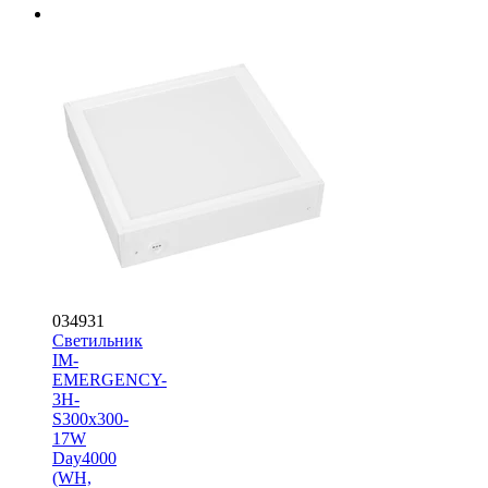
034931
Светильник
IM-
EMERGENCY-
3H-
S300x300-
17W
Day4000
(WH,