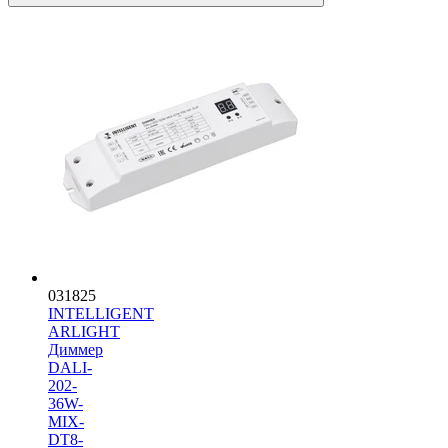
031825
INTELLIGENT
ARLIGHT
Диммер
DALI-
202-
36W-
MIX-
DT8-