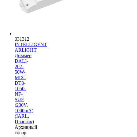
031312
INTELLIGENT
ARLIGHT
Диммер
DALI-
202-
50W-
MIX-
DT8-
1050-
NF-
SUF
(230V,
1000mА)
(IARL,
Пластик)
Архивный
товар