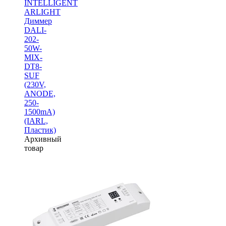
INTELLIGENT
ARLIGHT
Диммер
DALI-
202-
50W-
MIX-
DT8-
SUF
(230V,
ANODE,
250-
1500mА)
(IARL,
Пластик)
Архивный
товар