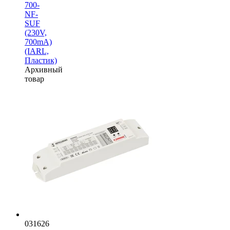
700-
NF-
SUF
(230V,
700mА)
(IARL,
Пластик)
Архивный
товар
031626