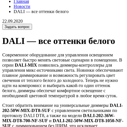
Главная
Новости
DALI — все оттенки белого
22.09.2020
Задать вопрос
DALI — все оттенки белого
Современное оборудование для управления освещением
позволяет быстро менять световые сценарии в помещении. В
серии
DALI-MIX
появились диммеры-контроллеры для
управления микс-источниками света. Новинки обеспечивают
плавное диммирование и возможность регулировать цвет
свечения от теплого белого до холодного. Теперь не нужно
идти на компромисс и выбирать какой-то один оттенок
белого, диммеры обеспечат комфортное освещение с
необходимой цветовой температурой в любое время суток.
Стоит обратить внимание на универсальные диммеры
DALI-
202-50W-MIX-DT8-SUF
с управлением светильниками по
протоколу DALI DT8, а также на модели
DALI-202-36W-
MIX-DT8-700-NF-SUF
и
DALI-202-50W-MIX-DT8-1050-NF-
SUF
с диммированием без ШИМ, что исключает