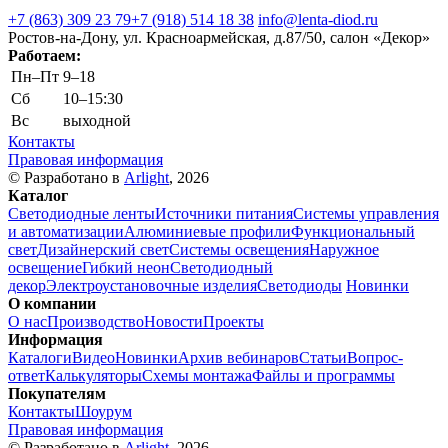
+7 (863) 309 23 79
+7 (918) 514 18 38
info@lenta-diod.ru
Ростов-на-Дону, ул. Красноармейская, д.87/50, салон «Декор»
Работаем:
Пн–Пт
9–18
Сб
10–15:30
Вс
выходной
Контакты
Правовая информация
© Разработано в
Arlight
, 2026
Каталог
Светодиодные ленты
Источники питания
Системы управления
и автоматизации
Алюминиевые профили
Функциональный
свет
Дизайнерский свет
Системы освещения
Наружное
освещение
Гибкий неон
Светодиодный
декор
Электроустановочные изделия
Светодиоды
Новинки
О компании
О нас
Производство
Новости
Проекты
Информация
Каталоги
Видео
Новинки
Архив вебинаров
Статьи
Вопрос-
ответ
Калькуляторы
Схемы монтажа
Файлы и программы
Покупателям
Контакты
Шоурум
Правовая информация
© Разработано в
Arlight
, 2026