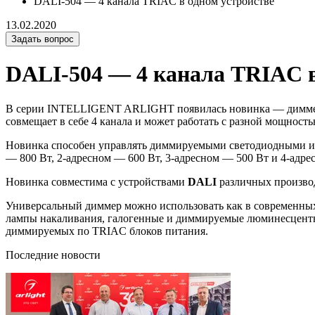
DALI-504 — 4 канала TRIAC в одном устройстве
13.02.2020
Задать вопрос
DALI-504 — 4 канала TRIAC в
В серии INTELLIGENT ARLIGHT появилась новинка — димм
совмещает в себе 4 канала и может работать с разной мощност
Новинка способен управлять диммируемыми светодиодными ис
— 800 Вт, 2-адресном — 600 Вт, 3-адресном — 500 Вт и 4-адре
Новинка совместима с устройствами
DALI
различных производ
Универсальный диммер можно использовать как в современных 
лампы накаливания, галогенные и диммируемые люминесцентн
диммируемых по TRIAC блоков питания.
Последние новости