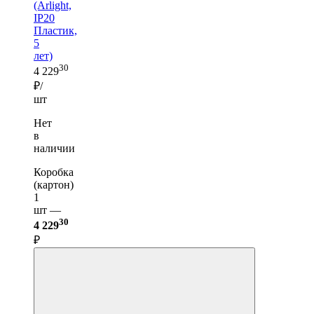
(Arlight,
IP20
Пластик,
5
лет)
30
4 229
₽/
шт
Нет
в
наличии
Коробка
(картон)
1
шт —
30
4 229
₽