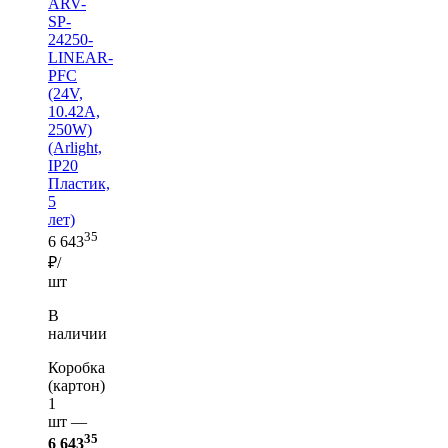
ARV-
SP-
24250-
LINEAR-
PFC
(24V,
10.42A,
250W)
(Arlight,
IP20
Пластик,
5
лет)
35
6 643
₽/
шт
В
наличии
Коробка
(картон)
1
шт —
35
6 643