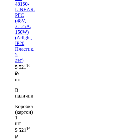
48150-
LINEAR-
PFC
(48V,
3.125A,
150W)
(Arlight,
IP20
Пластик,
5
лет)
16
5 521
₽/
шт
В
наличии
Коробка
(картон)
1
шт —
16
5 521
₽