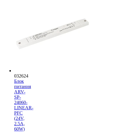
032624
Блок
питания
ARV-
SP-
24060-
LINEAR-
PFC
(24V,
2.5A,
60W)