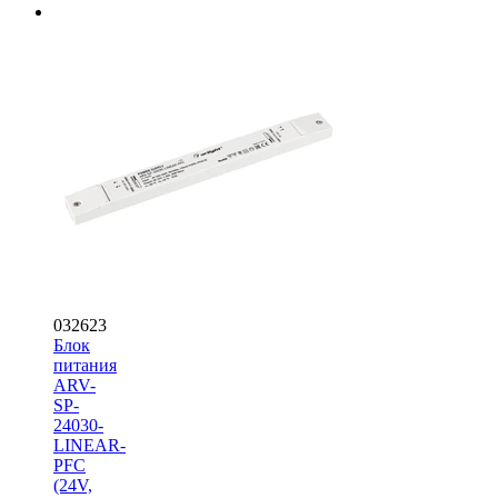
032623
Блок
питания
ARV-
SP-
24030-
LINEAR-
PFC
(24V,