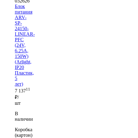
032626
Блок
питания
ARV-
SP-
24150-
LINEAR-
PFC
(24V,
6.25A,
150W)
(Arlight,
IP20
Пластик,
5
лет)
11
7 137
₽/
шт
В
наличии
Коробка
(картон)