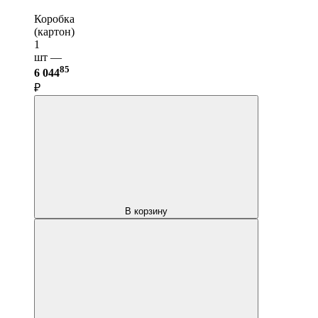
Коробка
(картон)
1
шт —
85
6 044
₽
В корзину