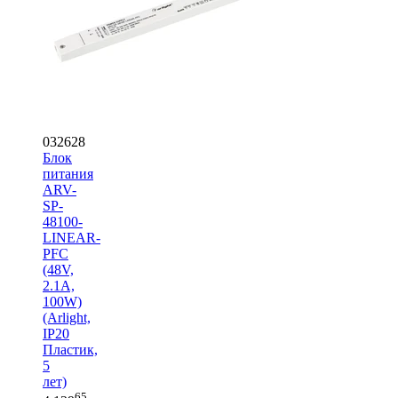
032628
Блок
питания
ARV-
SP-
48100-
LINEAR-
PFC
(48V,
2.1A,
100W)
(Arlight,
IP20
Пластик,
5
лет)
65