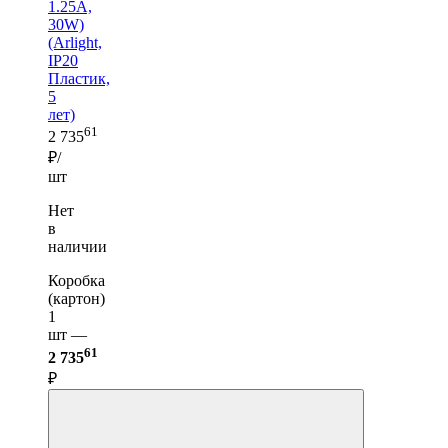
1.25A,
30W)
(Arlight,
IP20
Пластик,
5
лет)
61
2 735
₽/
шт
Нет
в
наличии
Коробка
(картон)
1
шт —
61
2 735
₽