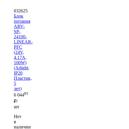
032625
Блок
питания
ARV-
SP-
24100-
LINEAR-
PFC
(24V,
4.17A,
100W)
(Arlight,
IP20
Пластик,
5
лет)
85
6 044
₽/
шт
Нет
в
наличии