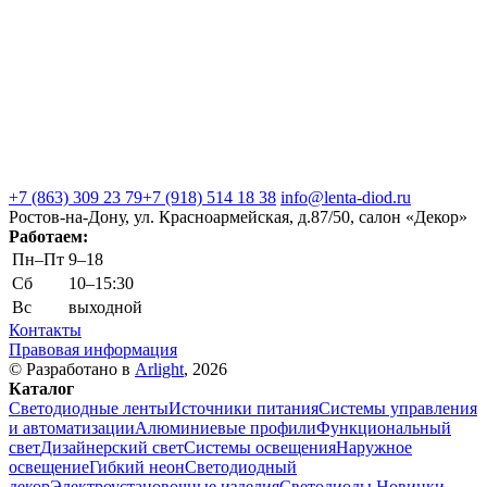
+7 (863) 309 23 79
+7 (918) 514 18 38
info@lenta-diod.ru
Ростов-на-Дону, ул. Красноармейская, д.87/50, салон «Декор»
Работаем:
Пн–Пт
9–18
Сб
10–15:30
Вс
выходной
Контакты
Правовая информация
© Разработано в
Arlight
, 2026
Каталог
Светодиодные ленты
Источники питания
Системы управления
и автоматизации
Алюминиевые профили
Функциональный
свет
Дизайнерский свет
Системы освещения
Наружное
освещение
Гибкий неон
Светодиодный
декор
Электроустановочные изделия
Светодиоды
Новинки