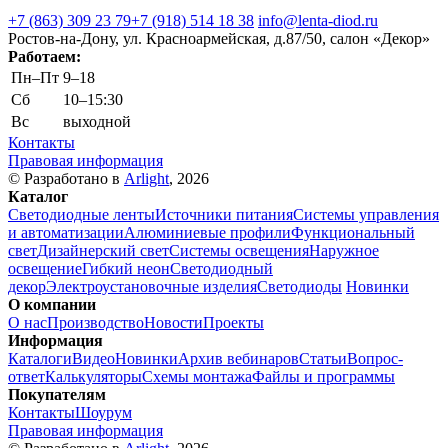
+7 (863) 309 23 79
+7 (918) 514 18 38
info@lenta-diod.ru
Ростов-на-Дону, ул. Красноармейская, д.87/50, салон «Декор»
Работаем:
Пн–Пт
9–18
Сб
10–15:30
Вс
выходной
Контакты
Правовая информация
© Разработано в
Arlight
, 2026
Каталог
Светодиодные ленты
Источники питания
Системы управления
и автоматизации
Алюминиевые профили
Функциональный
свет
Дизайнерский свет
Системы освещения
Наружное
освещение
Гибкий неон
Светодиодный
декор
Электроустановочные изделия
Светодиоды
Новинки
О компании
О нас
Производство
Новости
Проекты
Информация
Каталоги
Видео
Новинки
Архив вебинаров
Статьи
Вопрос-
ответ
Калькуляторы
Схемы монтажа
Файлы и программы
Покупателям
Контакты
Шоурум
Правовая информация