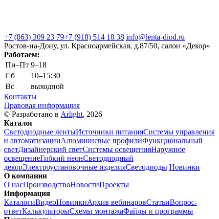
+7 (863) 309 23 79
+7 (918) 514 18 38
info@lenta-diod.ru
Ростов-на-Дону, ул. Красноармейская, д.87/50, салон «Декор»
Работаем:
Пн–Пт
9–18
Сб
10–15:30
Вс
выходной
Контакты
Правовая информация
© Разработано в
Arlight
, 2026
Каталог
Светодиодные ленты
Источники питания
Системы управления
и автоматизации
Алюминиевые профили
Функциональный
свет
Дизайнерский свет
Системы освещения
Наружное
освещение
Гибкий неон
Светодиодный
декор
Электроустановочные изделия
Светодиоды
Новинки
О компании
О нас
Производство
Новости
Проекты
Информация
Каталоги
Видео
Новинки
Архив вебинаров
Статьи
Вопрос-
ответ
Калькуляторы
Схемы монтажа
Файлы и программы