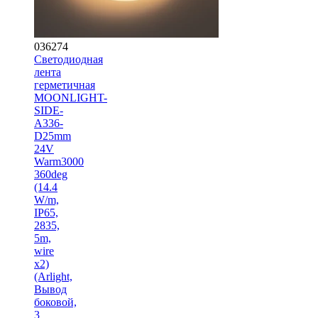
036274
Светодиодная
лента
герметичная
MOONLIGHT-
SIDE-
A336-
D25mm
24V
Warm3000
360deg
(14.4
W/m,
IP65,
2835,
5m,
wire
x2)
(Arlight,
Вывод
боковой,
3