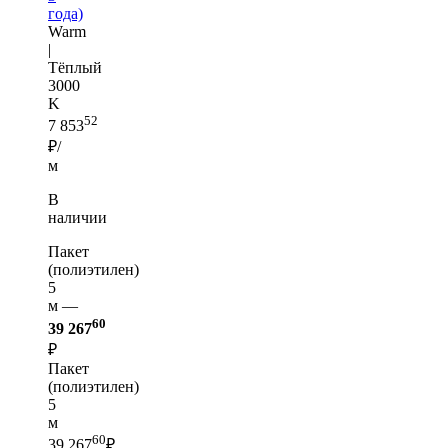
года)
Warm
|
Тёплый
3000
K
52
7 853
₽/
м
В
наличии
Пакет
(полиэтилен)
5
м —
60
39 267
₽
Пакет
(полиэтилен)
5
м
60
39 267
₽