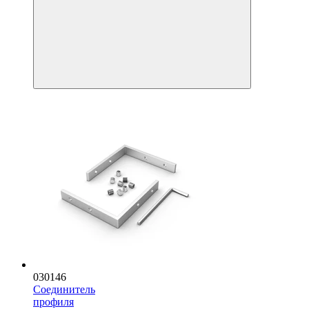
030146
Соединитель
профиля