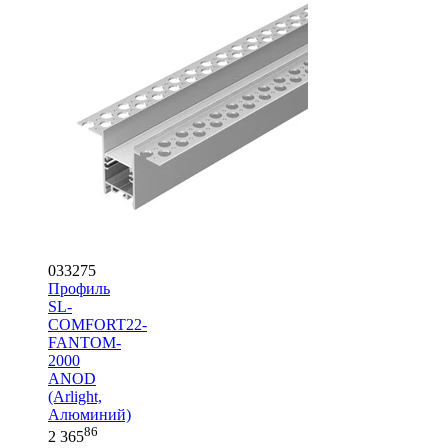
033275
Профиль
SL-
COMFORT22-
FANTOM-
2000
ANOD
(Arlight,
Алюминий)
86
2 365