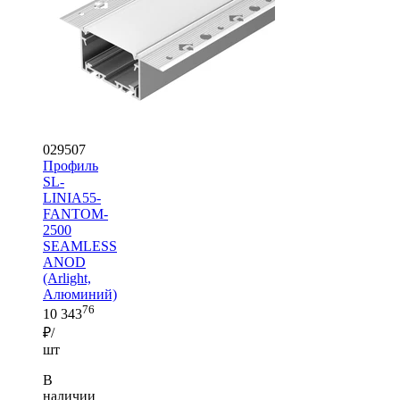
029507
Профиль
SL-
LINIA55-
FANTOM-
2500
SEAMLESS
ANOD
(Arlight,
Алюминий)
76
10 343
₽/
шт
В
наличии