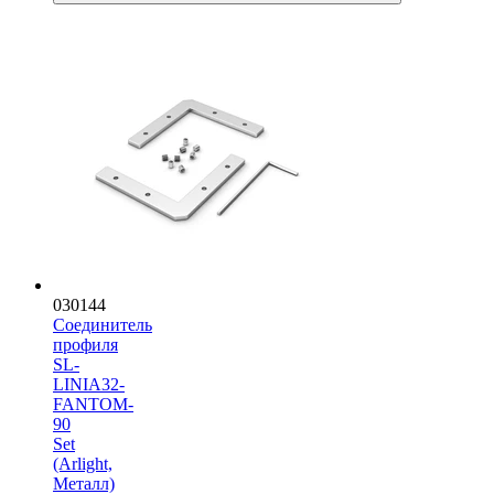
030144
Соединитель
профиля
SL-
LINIA32-
FANTOM-
90
Set
(Arlight,
Металл)