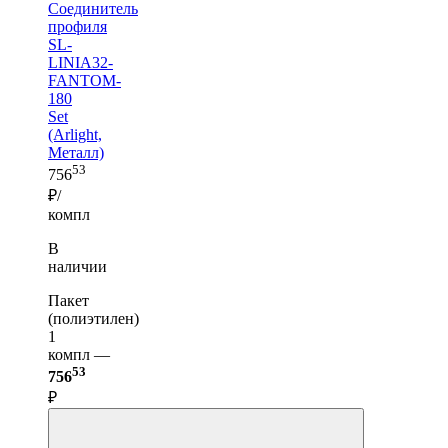
Соединитель
профиля
SL-
LINIA32-
FANTOM-
180
Set
(Arlight,
Металл)
53
756
₽/
компл
В
наличии
Пакет
(полиэтилен)
1
компл —
53
756
₽