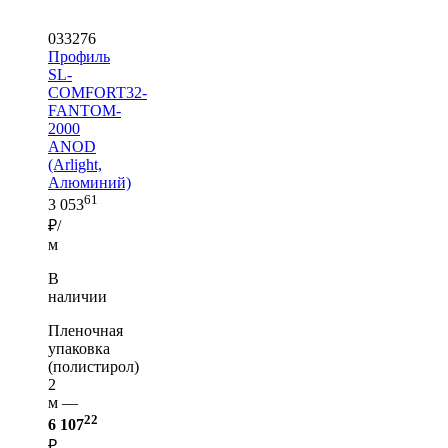
033276
Профиль
SL-
COMFORT32-
FANTOM-
2000
ANOD
(Arlight,
Алюминий)
61
3 053
₽/
м
В
наличии
Пленочная
упаковка
(полистирол)
2
м —
22
6 107
₽