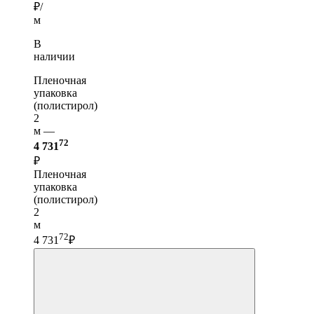
₽/
м
В
наличии
Пленочная
упаковка
(полистирол)
2
м —
72
4 731
₽
Пленочная
упаковка
(полистирол)
2
м
72
4 731
₽