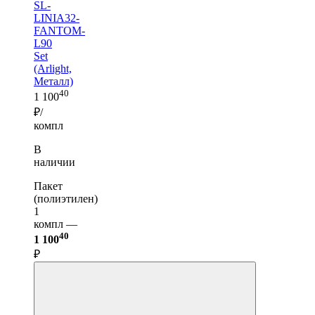
SL-
LINIA32-
FANTOM-
L90
Set
(Arlight,
Металл)
40
1 100
₽/
компл
В
наличии
Пакет
(полиэтилен)
1
компл —
40
1 100
₽