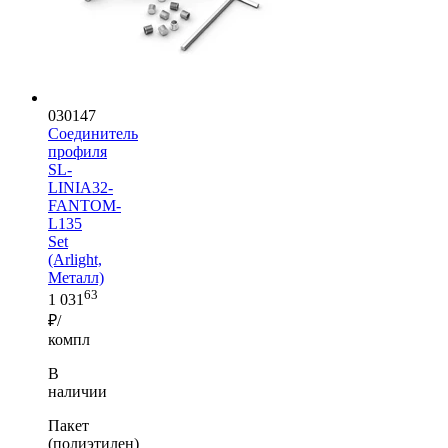
030147
Соединитель
профиля
SL-
LINIA32-
FANTOM-
L135
Set
(Arlight,
Металл)
63
1 031
₽/
компл
В
наличии
Пакет
(полиэтилен)