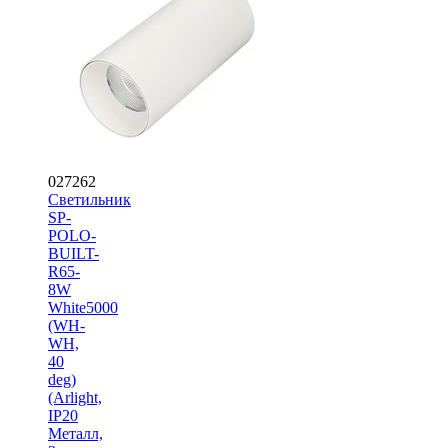
027262
Светильник
SP-
POLO-
BUILT-
R65-
8W
White5000
(WH-
WH,
40
deg)
(Arlight,
IP20
Металл,