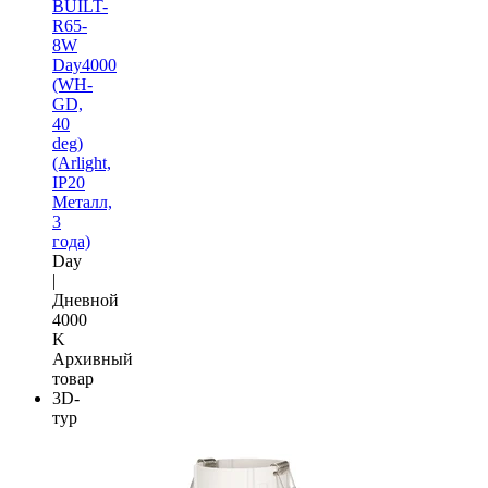
BUILT-
R65-
8W
Day4000
(WH-
GD,
40
deg)
(Arlight,
IP20
Металл,
3
года)
Day
|
Дневной
4000
K
Архивный
товар
3D-
тур