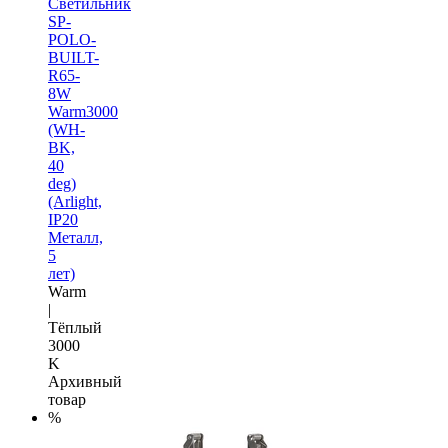
Светильник
SP-
POLO-
BUILT-
R65-
8W
Warm3000
(WH-
BK,
40
deg)
(Arlight,
IP20
Металл,
5
лет)
Warm
|
Тёплый
3000
K
Архивный
товар
%