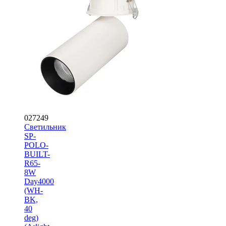
027249
Светильник
SP-
POLO-
BUILT-
R65-
8W
Day4000
(WH-
BK,
40
deg)