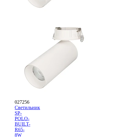
027256
Светильник
SP-
POLO-
BUILT-
R65-
8W