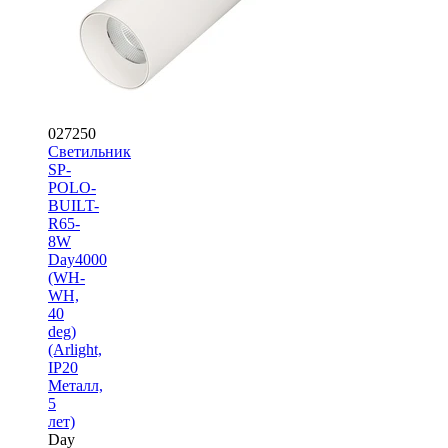
027250
Светильник
SP-
POLO-
BUILT-
R65-
8W
Day4000
(WH-
WH,
40
deg)
(Arlight,
IP20
Металл,
5
лет)
Day