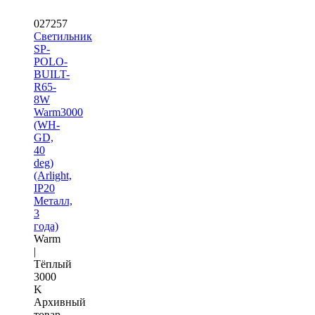
027257
Светильник
SP-
POLO-
BUILT-
R65-
8W
Warm3000
(WH-
GD,
40
deg)
(Arlight,
IP20
Металл,
3
года)
Warm
|
Тёплый
3000
K
Архивный
товар