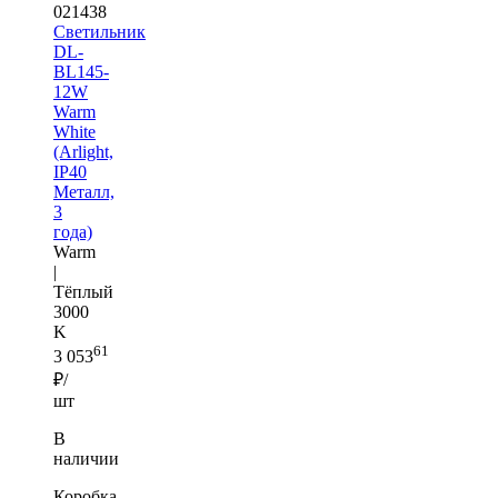
021438
Светильник
DL-
BL145-
12W
Warm
White
(Arlight,
IP40
Металл,
3
года)
Warm
|
Тёплый
3000
K
61
3 053
₽/
шт
В
наличии
Коробка