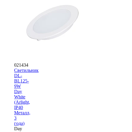
021434
Светильник
DL-
BL125-
9W
Day
White
(Arlight,
IP40
Металл,
3
года)
Day