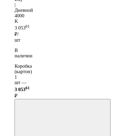
|
Дневной
4000
K
61
3 053
₽/
шт
В
наличии
Коробка
(картон)
1
шт —
61
3 053
₽