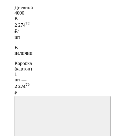
|
Дневной
4000
K
72
2 274
₽/
шт
В
наличии
Коробка
(картон)
1
шт —
72
2 274
₽