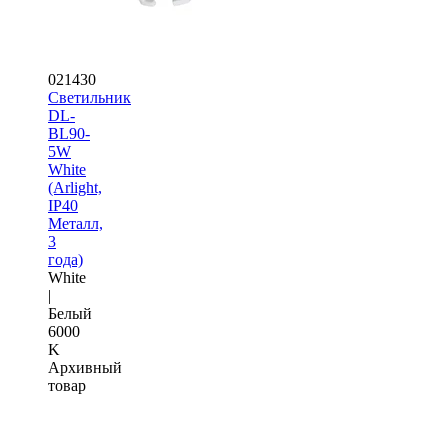
021430
Светильник
DL-
BL90-
5W
White
(Arlight,
IP40
Металл,
3
года)
White
|
Белый
6000
K
Архивный
товар