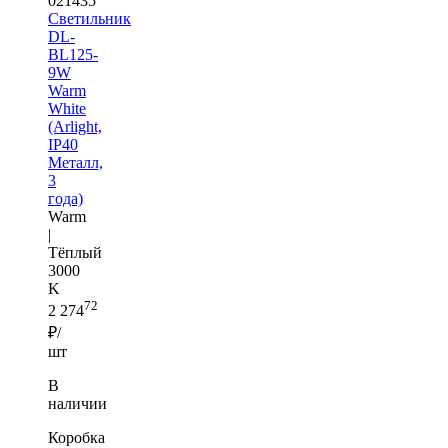
021435
Светильник
DL-
BL125-
9W
Warm
White
(Arlight,
IP40
Металл,
3
года)
Warm
|
Тёплый
3000
K
72
2 274
₽/
шт
В
наличии
Коробка