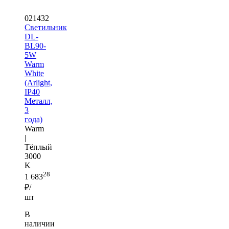
021432
Светильник
DL-
BL90-
5W
Warm
White
(Arlight,
IP40
Металл,
3
года)
Warm
|
Тёплый
3000
K
28
1 683
₽/
шт
В
наличии