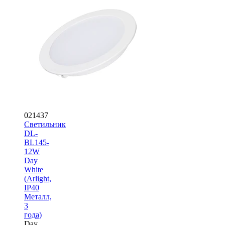
021437
Светильник
DL-
BL145-
12W
Day
White
(Arlight,
IP40
Металл,
3
года)
Day