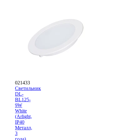
021433
Светильник
DL-
BL125-
9W
White
(Arlight,
IP40
Металл,
3
года)