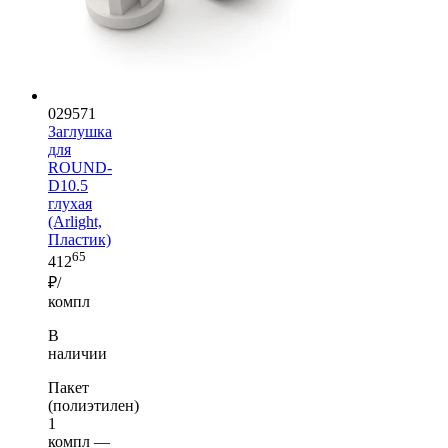
029571
Заглушка
для
ROUND-
D10.5
глухая
(Arlight,
Пластик)
65
412
₽/
компл
В
наличии
Пакет
(полиэтилен)
1
компл —