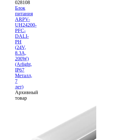
028108
Блок
питания
ARPV-
UH24200-
PFC-
DALI-
PH
(24V,
8.3A,
200W)
(Arlight,
IP67
Металл,
7
лет)
Архивный
товар