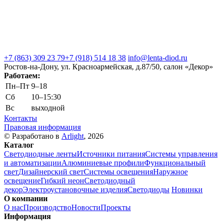
+7 (863) 309 23 79
+7 (918) 514 18 38
info@lenta-diod.ru
Ростов-на-Дону, ул. Красноармейская, д.87/50, салон «Декор»
Работаем:
Пн–Пт
9–18
Сб
10–15:30
Вс
выходной
Контакты
Правовая информация
© Разработано в
Arlight
, 2026
Каталог
Светодиодные ленты
Источники питания
Системы управления
и автоматизации
Алюминиевые профили
Функциональный
свет
Дизайнерский свет
Системы освещения
Наружное
освещение
Гибкий неон
Светодиодный
декор
Электроустановочные изделия
Светодиоды
Новинки
О компании
О нас
Производство
Новости
Проекты
Информация