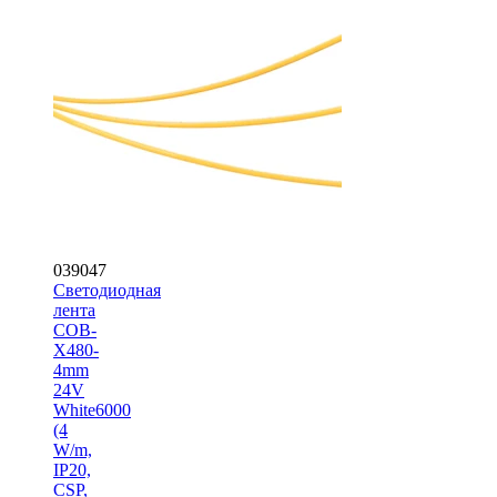
039047
Светодиодная
лента
COB-
X480-
4mm
24V
White6000
(4
W/m,
IP20,
CSP,