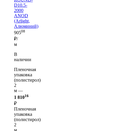
D10.5-
2000
ANOD
(Arlight,
Алюминий)
08
905
₽/
м
В
наличии
Пленочная
упаковка
(полистирол)
2
м —
16
1 810
₽
Пленочная
упаковка
(полистирол)
2
м