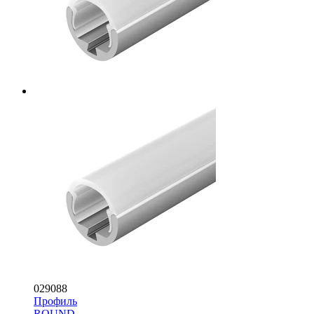
029088
Профиль
ROUND-