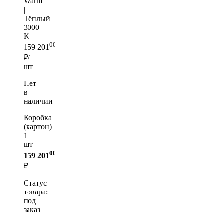
Warm
|
Тёплый
3000
K
00
159 201
₽/
шт
Нет
в
наличии
Коробка
(картон)
1
шт —
00
159 201
₽
Статус
товара:
под
заказ