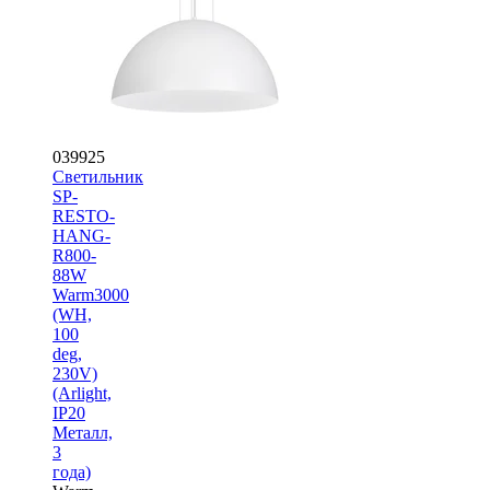
039925
Светильник
SP-
RESTO-
HANG-
R800-
88W
Warm3000
(WH,
100
deg,
230V)
(Arlight,
IP20
Металл,
3
года)