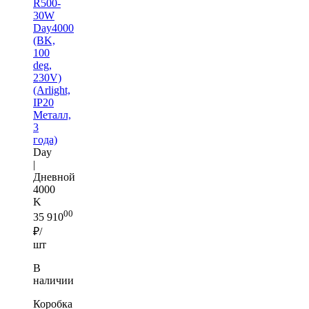
R500-
30W
Day4000
(BK,
100
deg,
230V)
(Arlight,
IP20
Металл,
3
года)
Day
|
Дневной
4000
K
00
35 910
₽/
шт
В
наличии
Коробка