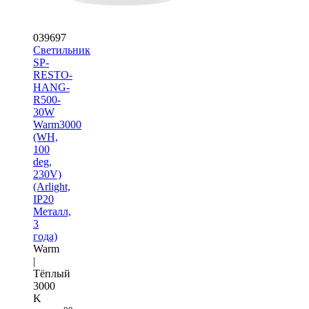
039697
Светильник
SP-
RESTO-
HANG-
R500-
30W
Warm3000
(WH,
100
deg,
230V)
(Arlight,
IP20
Металл,
3
года)
Warm
|
Тёплый
3000
K