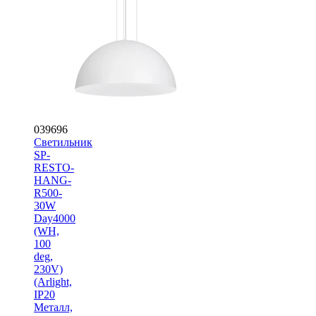
039696
Светильник
SP-
RESTO-
HANG-
R500-
30W
Day4000
(WH,
100
deg,
230V)
(Arlight,
IP20
Металл,