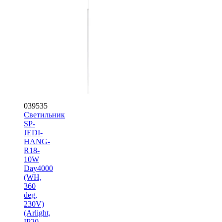
039535
Светильник
SP-
JEDI-
HANG-
R18-
10W
Day4000
(WH,
360
deg,
230V)
(Arlight,
IP20