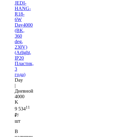
JEDI-
HANG-
R18-
6W
Day4000
(BK,
360
deg,
230V)
(Arlight,
IP20
Пластик,
3
года)
Day
|
Дневной
4000
K
11
9 534
₽/
шт
В
наличии