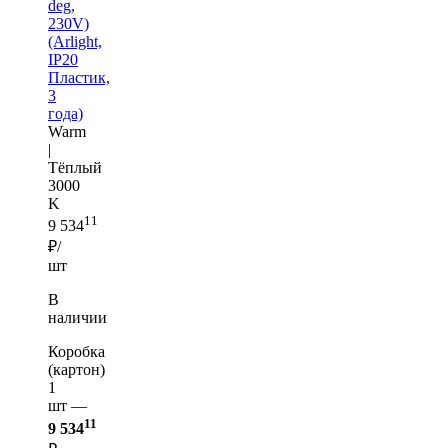
deg,
230V)
(Arlight,
IP20
Пластик,
3
года)
Warm
|
Тёплый
3000
K
11
9 534
₽/
шт
В
наличии
Коробка
(картон)
1
шт —
11
9 534