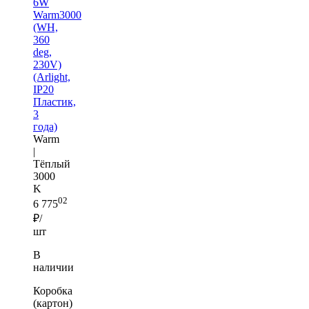
6W
Warm3000
(WH,
360
deg,
230V)
(Arlight,
IP20
Пластик,
3
года)
Warm
|
Тёплый
3000
K
02
6 775
₽/
шт
В
наличии
Коробка
(картон)