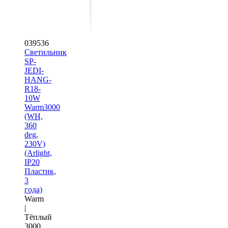
039536
Светильник
SP-
JEDI-
HANG-
R18-
10W
Warm3000
(WH,
360
deg,
230V)
(Arlight,
IP20
Пластик,
3
года)
Warm
|
Тёплый
3000