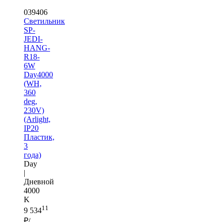
039406
Светильник
SP-
JEDI-
HANG-
R18-
6W
Day4000
(WH,
360
deg,
230V)
(Arlight,
IP20
Пластик,
3
года)
Day
|
Дневной
4000
K
11
9 534
₽/