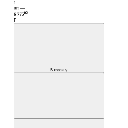
1
шт —
02
6 775
₽
В корзину