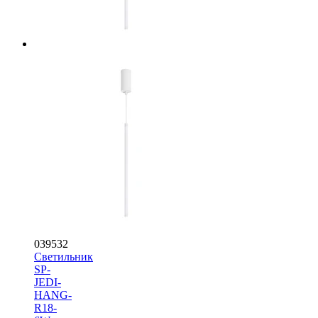
039532
Светильник
SP-
JEDI-
HANG-
R18-