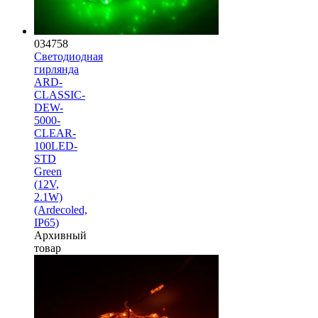
034758
Светодиодная
гирлянда
ARD-
CLASSIC-
DEW-
5000-
CLEAR-
100LED-
STD
Green
(12V,
2.1W)
(Ardecoled,
IP65)
Архивный
товар