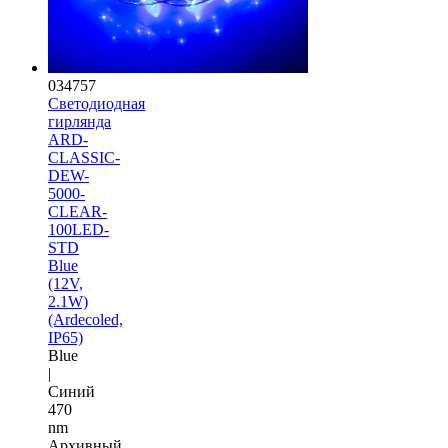
034757
Светодиодная
гирлянда
ARD-
CLASSIC-
DEW-
5000-
CLEAR-
100LED-
STD
Blue
(12V,
2.1W)
(Ardecoled,
IP65)
Blue
|
Синий
470
nm
Архивный