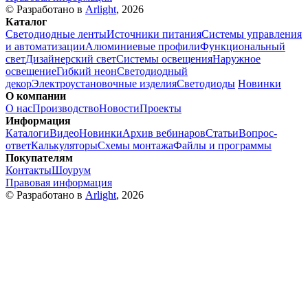
© Разработано в
Arlight
, 2026
Каталог
Светодиодные ленты
Источники питания
Системы управления
и автоматизации
Алюминиевые профили
Функциональный
свет
Дизайнерский свет
Системы освещения
Наружное
освещение
Гибкий неон
Светодиодный
декор
Электроустановочные изделия
Светодиоды
Новинки
О компании
О нас
Производство
Новости
Проекты
Информация
Каталоги
Видео
Новинки
Архив вебинаров
Статьи
Вопрос-
ответ
Калькуляторы
Схемы монтажа
Файлы и программы
Покупателям
Контакты
Шоурум
Правовая информация
© Разработано в
Arlight
, 2026