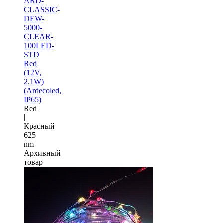
ARD-
CLASSIC-
DEW-
5000-
CLEAR-
100LED-
STD
Red
(12V,
2.1W)
(Ardecoled,
IP65)
Red
|
Красный
625
nm
Архивный
товар