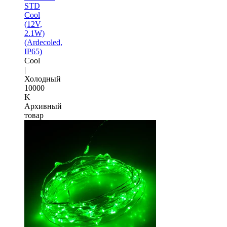
STD
Cool
(12V,
2.1W)
(Ardecoled,
IP65)
Cool
|
Холодный
10000
K
Архивный
товар