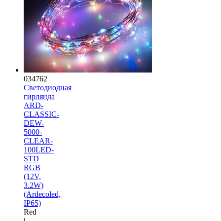
034762
Светодиодная
гирлянда
ARD-
CLASSIC-
DEW-
5000-
CLEAR-
100LED-
STD
RGB
(12V,
3.2W)
(Ardecoled,
IP65)
Red
|