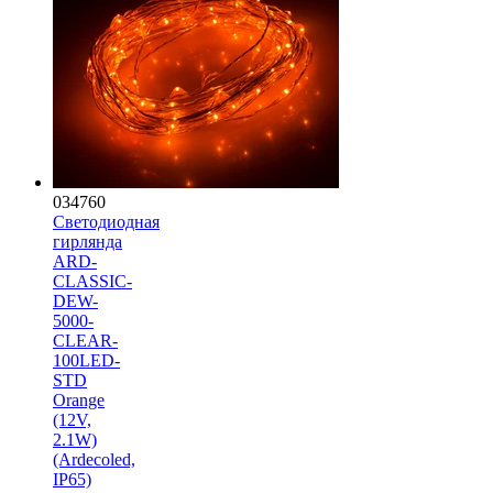
034760
Светодиодная
гирлянда
ARD-
CLASSIC-
DEW-
5000-
CLEAR-
100LED-
STD
Orange
(12V,
2.1W)
(Ardecoled,
IP65)