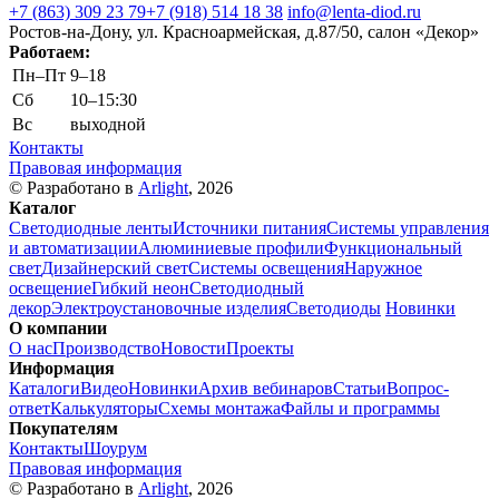
+7 (863) 309 23 79
+7 (918) 514 18 38
info@lenta-diod.ru
Ростов-на-Дону, ул. Красноармейская, д.87/50, салон «Декор»
Работаем:
Пн–Пт
9–18
Сб
10–15:30
Вс
выходной
Контакты
Правовая информация
© Разработано в
Arlight
, 2026
Каталог
Светодиодные ленты
Источники питания
Системы управления
и автоматизации
Алюминиевые профили
Функциональный
свет
Дизайнерский свет
Системы освещения
Наружное
освещение
Гибкий неон
Светодиодный
декор
Электроустановочные изделия
Светодиоды
Новинки
О компании
О нас
Производство
Новости
Проекты
Информация
Каталоги
Видео
Новинки
Архив вебинаров
Статьи
Вопрос-
ответ
Калькуляторы
Схемы монтажа
Файлы и программы
Покупателям
Контакты
Шоурум
Правовая информация
© Разработано в
Arlight
, 2026