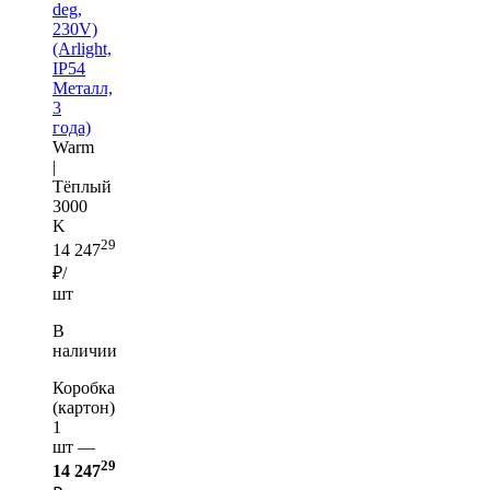
deg,
230V)
(Arlight,
IP54
Металл,
3
года)
Warm
|
Тёплый
3000
K
29
14 247
₽/
шт
В
наличии
Коробка
(картон)
1
шт —
29
14 247