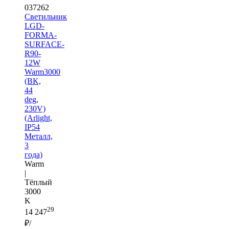
037262
Светильник
LGD-
FORMA-
SURFACE-
R90-
12W
Warm3000
(BK,
44
deg,
230V)
(Arlight,
IP54
Металл,
3
года)
Warm
|
Тёплый
3000
K
29
14 247
₽/