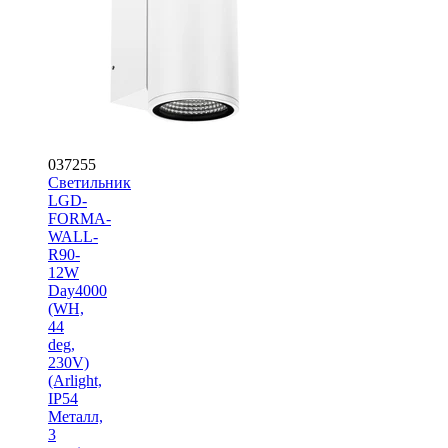
037255
Светильник
LGD-
FORMA-
WALL-
R90-
12W
Day4000
(WH,
44
deg,
230V)
(Arlight,
IP54
Металл,
3