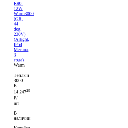
R90-
12W
Warm3000
(GR,
44
deg,
230V)
(Arlight,
IP54
Металл,
3
года)
Warm
|
Тёплый
3000
K
29
14 247
₽/
шт
В
наличии
Коробка