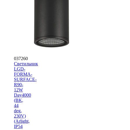
037260
Светильник
LGD-
FORMA-
SURFACE-
R90-
12W
Day4000
(BK,
44
deg,
230V)
(Arlight,
IP54