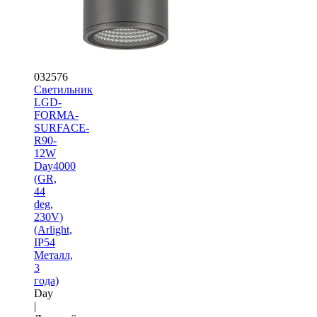
032576
Светильник
LGD-
FORMA-
SURFACE-
R90-
12W
Day4000
(GR,
44
deg,
230V)
(Arlight,
IP54
Металл,
3
года)
Day
|