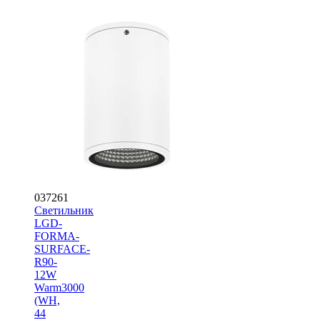
037261
Светильник
LGD-
FORMA-
SURFACE-
R90-
12W
Warm3000
(WH,
44